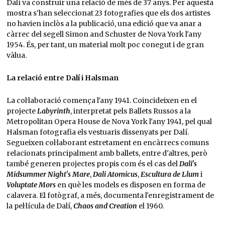
Dalí va construir una relació de més de 37 anys. Per aquesta
mostra s'han seleccionat 23 fotografies que els dos artistes
no havien inclòs a la publicació, una edició que va anar a
càrrec del segell Simon and Schuster de Nova York l'any
1954. És, per tant, un material molt poc conegut i de gran
vàlua.
La relació entre Dalí i Halsman
La col·laboració comença l'any 1941. Coincideixen en el
projecte
Labyrinth
, interpretat pels Ballets Russos a la
Metropolitan Opera House de Nova York l'any 1941, pel qual
Halsman fotografia els vestuaris dissenyats per Dalí.
Segueixen col·laborant estretament en encàrrecs comuns
relacionats principalment amb ballets, entre d'altres, però
també generen projectes propis com és el cas del
Dali's
Midsummer Night's Mare
,
Dali Atomicus
,
Escultura de Llum
i
Voluptate Mors
en què les models es disposen en forma de
calavera. El fotògraf, a més, documenta l'enregistrament de
la pel·lícula de Dalí,
Chaos and Creation
el 1960.