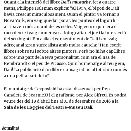
Quant a la intenció del llibre
Dali's mustache
, fet a quatre
mans, Philippe Halsman explica: “Al 1954, el bigoti de Dalí
havia crescut miraculosament. Quan el pintor va tornar a
Nova York, em vaig quedar parat: les puntes del bigoti li
arribaven més amunt de les celles. Vaig veure quin era el
meu deure i vaig començar a fotografiar el joc i la interacció
del seu bigoti. Em calia el consentiment de Dalí i em vaig
adreçar al gran surrealista amb molta cautela: “Han escrit
llibres sobre tu i sobre altres pintors. Però no hi ha cap llibre
sobre una part de la teva personalitat, com ara el nas de
Rembrandt o el peu de Picasso. Quin homenatge al teu geni,
Dalí! La publicació d'un llibre consagrat no al tot, sinó només
a una petita part de tu”.
El muntatge de l'exposició ha estat dissenyat per Pep
Canaleta de 3carme33 i el grafisme, per Alex Gifreu. Es podrà
veure des del 18 d'abril fins al 31 de desembre de 2016 a la
Sala de les Loggies del Teatre-Museu Dalí.
Actualitat