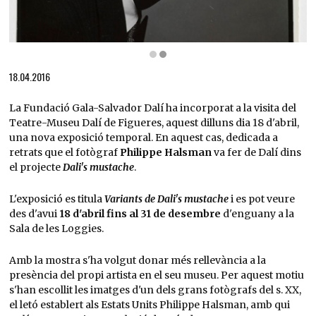
Diapositiva 2 de 2: © Halsman Archive. Drets d’imatge de Salvador Dalí reservats.Funda
18.04.2016
La Fundació Gala-Salvador Dalí ha incorporat a la visita del
Teatre-Museu Dalí de Figueres, aquest dilluns dia 18 d'abril,
una nova exposició temporal. En aquest cas, dedicada a
retrats que el fotògraf
Philippe Halsman
va fer de Dalí dins
el projecte
Dali's mustache
.
L'exposició es titula
Variants de Dali's mustache
i es pot veure
des d'avui
18 d'abril fins al 31 de desembre
d'enguany a la
Sala de les Loggies.
Amb la mostra s'ha volgut donar més rellevància a la
presència del propi artista en el seu museu. Per aquest motiu
s'han escollit les imatges d'un dels grans fotògrafs del s. XX,
el letó establert als Estats Units Philippe Halsman, amb qui