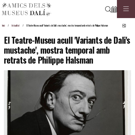
Cerca
Comp
Inici
Actualitat
El Teatre-Museu acull 'Variants de Dali's mustache', mostra temporal amb retrats de Philippe Halsman
El Teatre-Museu acull 'Variants de Dali's
mustache', mostra temporal amb
retrats de Philippe Halsman