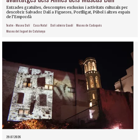
Entrades gratuïtes, descomptes exclusius i activitats culturals per
descobrir Salvador Dalí a Figueres, Portlligat, Púbol i altres espais
de l’Empordà
Teatre - Museu Dalí
Casa Natal
Dalí admira Gaudí
Museu de Cadaqués
Museu del Joguet de Catalunya
29.07.2026