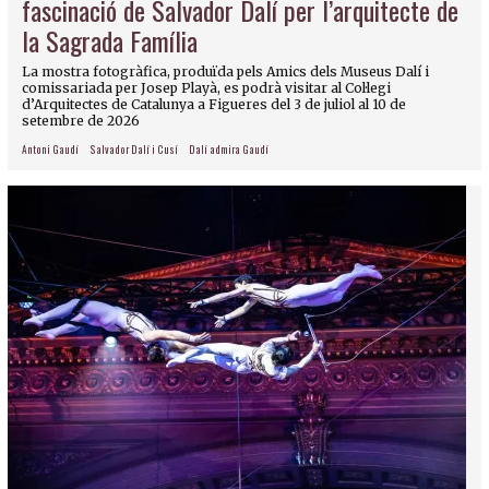
fascinació de Salvador Dalí per l’arquitecte de
la Sagrada Família
La mostra fotogràfica, produïda pels Amics dels Museus Dalí i
comissariada per Josep Playà, es podrà visitar al Col·legi
d’Arquitectes de Catalunya a Figueres del 3 de juliol al 10 de
setembre de 2026
Antoni Gaudí
Salvador Dalí i Cusí
Dalí admira Gaudí