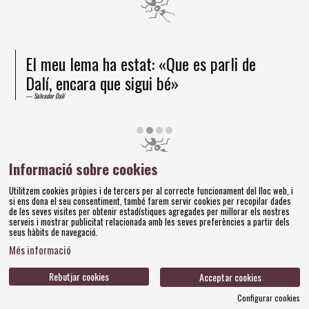
El meu lema ha estat: «Que es parli de
Dalí, encara que sigui bé»
Salvador Dalí
Diapositiva 2 de 4
Informació sobre cookies
Amics dels Museus Dalí | Pujada del Castell, 28 | 17600
Utilitzem cookies pròpies i de tercers per al correcte funcionament del lloc web, i
Figueres
si ens dona el seu consentiment, també farem servir cookies per recopilar dades
Tel. 972 677 520 |
amics@fundaciodali.org
de les seves visites per obtenir estadístiques agregades per millorar els nostres
serveis i mostrar publicitat relacionada amb les seves preferències a partir dels
seus hàbits de navegació.
Sitemap
Avís Legal
Ús de Cookies
Política de privacitat
|
|
|
|
Més informació
Contacteu
Bases concursos
|
Rebutjar cookies
Acceptar cookies
Configurar cookies