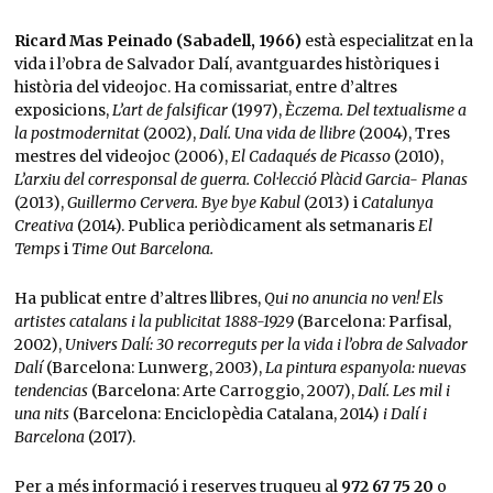
Ricard Mas Peinado (Sabadell, 1966)
està especialitzat en la
vida i l’obra de Salvador Dalí, avantguardes històriques i
història del videojoc. Ha comissariat, entre d’altres
exposicions,
L’art de falsificar
(1997),
Èczema. Del textualisme a
la postmodernitat
(2002),
Dalí. Una vida de llibre
(2004), Tres
mestres del videojoc (2006),
El Cadaqués de Picasso
(2010),
L’arxiu del corresponsal de guerra. Col·lecció Plàcid Garcia- Planas
(2013),
Guillermo Cervera. Bye bye Kabul
(2013) i
Catalunya
Creativa
(2014). Publica periòdicament als setmanaris
El
Temps
i
Time Out Barcelona.
Ha publicat entre d’altres llibres,
Qui no anuncia no ven! Els
artistes catalans i la publicitat 1888-1929
(Barcelona: Parfisal,
2002),
Univers Dalí: 30 recorreguts per la vida i l’obra de Salvador
Dalí
(Barcelona: Lunwerg, 2003),
La pintura espanyola: nuevas
tendencias
(Barcelona: Arte Carroggio, 2007),
Dalí. Les mil i
una nits
(Barcelona: Enciclopèdia Catalana, 2014)
i Dalí i
Barcelona
(2017).
Per a més informació i reserves truqueu al
972 67 75 20
o