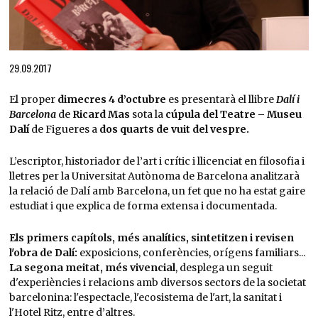
Diapositiva 1 de 1
29.09.2017
El proper
dimecres 4 d’octubre
es presentarà el llibre
Dalí i
Barcelona
de
Ricard Mas
sota la
cúpula del Teatre – Museu
Dalí
de Figueres a
dos quarts de vuit del vespre.
L’escriptor, historiador de l’art i crític i llicenciat en filosofia i
lletres per la Universitat Autònoma de Barcelona analitzarà
la relació de Dalí amb Barcelona, un fet que no ha estat gaire
estudiat i que explica de forma extensa i documentada.
Els primers capítols, més analítics, sintetitzen i revisen
l'obra de Dalí:
exposicions, conferències, orígens familiars...
La segona meitat, més vivencial
, desplega un seguit
d'experiències i relacions amb diversos sectors de la societat
barcelonina: l'espectacle, l'ecosistema de l'art, la sanitat i
l'Hotel Ritz, entre d’altres.