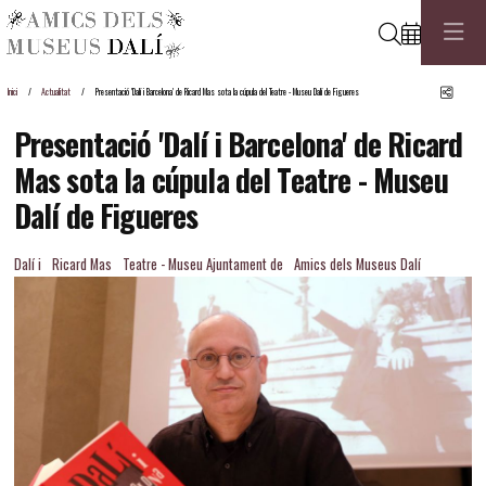
Cerca
Comp
Inici
Actualitat
Presentació 'Dalí i Barcelona' de Ricard Mas sota la cúpula del Teatre - Museu Dalí de Figueres
Presentació 'Dalí i Barcelona' de Ricard
Mas sota la cúpula del Teatre - Museu
Dalí de Figueres
Dalí i
Ricard Mas
Teatre - Museu Ajuntament de
Amics dels Museus Dalí