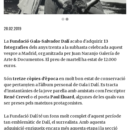
Diapositiva 2 de 2: Drets d’imatge de Gala i Salvador Dalí reservats, Fundació Gala-Salv
28.02.2019
La
Fundació Gala-Salvador Dalí
acaba d'adquirir
13
fotografies
dels anys trenta a la subhasta celebrada aquest
vespre a Madrid, organitzada per Juan Naranjo Galería de
Arte & Documentos. El preu de martell ha estat de 12.000
euros.
Són
tretze còpies d'època
en molt bon estat de conservació
que pertanyien a l'àlbum personal de Gala i Dalí. Es tracta
d'instantànies de la jove parella amb amistats com l'escriptor
René Crevel
o el poeta
Paul Éluard
, algunes de les quals van
ser preses pels mateixos protagonistes.
La Fundació Dalí té un fons molt complet d'aquest període
tan emblemàtic de Dalí, el surrealista. Amb aquesta
adquisició enriqueix encara més aquesta etapa i la secció