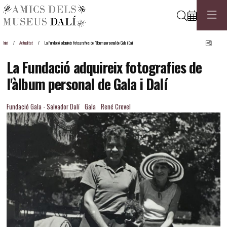
Cerca
Comp
Inici
Actualitat
La Fundació adquireix fotografies de l'àlbum personal de Gala i Dalí
La Fundació adquireix fotografies de
l'àlbum personal de Gala i Dalí
Fundació Gala - Salvador Dalí
Gala
René Crevel