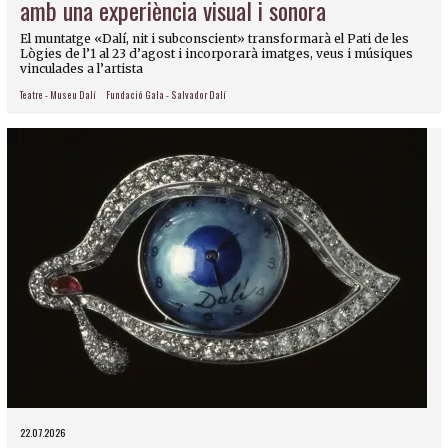
amb una experiència visual i sonora
El muntatge «Dalí, nit i subconscient» transformarà el Pati de les
Lògies de l’1 al 23 d’agost i incorporarà imatges, veus i músiques
vinculades a l’artista
Teatre - Museu Dalí
Fundació Gala - Salvador Dalí
22.07.2026