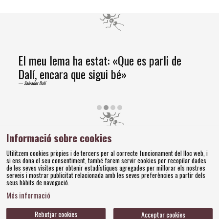
a estat: «Que es parli de
He arribat a la c
que sigui bé»
un ésser superior
Salvador Dalí
Diapositiva 2 de 4
Informació sobre cookies
Amics dels Museus Dalí | Pujada del Castell, 28 | 17600
Utilitzem cookies pròpies i de tercers per al correcte funcionament del lloc web, i
Figueres
si ens dona el seu consentiment, també farem servir cookies per recopilar dades
Tel. 972 677 520 |
amics@fundaciodali.org
de les seves visites per obtenir estadístiques agregades per millorar els nostres
serveis i mostrar publicitat relacionada amb les seves preferències a partir dels
Sitemap
Avís Legal
Ús de Cookies
Política de privacitat
|
|
|
|
seus hàbits de navegació.
Més informació
Contacteu
Bases concursos
|
Rebutjar cookies
Acceptar cookies