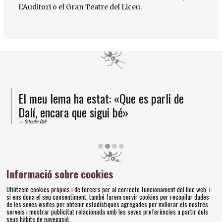
L’Auditori o el Gran Teatre del Liceu.
El meu lema ha estat: «Que es parli de
Dalí, encara que sigui bé»
Salvador Dalí
Diapositiva 2 de 4
Informació sobre cookies
Amics dels Museus Dalí | Pujada del Castell, 28 | 17600
Utilitzem cookies pròpies i de tercers per al correcte funcionament del lloc web, i
Figueres
si ens dona el seu consentiment, també farem servir cookies per recopilar dades
Tel. 972 677 520 |
amics@fundaciodali.org
de les seves visites per obtenir estadístiques agregades per millorar els nostres
serveis i mostrar publicitat relacionada amb les seves preferències a partir dels
seus hàbits de navegació.