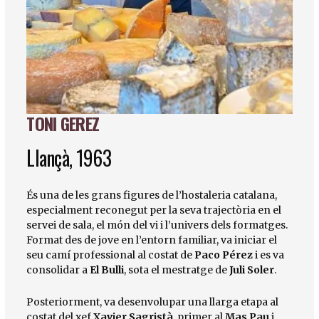
TONI GEREZ
Diapositiva 1 de 1
Llançà, 1963
És una de les grans figures de l’hostaleria catalana,
especialment reconegut per la seva trajectòria en el
servei de sala, el món del vi i l’univers dels formatges.
Format des de jove en l’entorn familiar, va iniciar el
seu camí professional al costat de
Paco Pérez
i es va
consolidar a
El Bulli
, sota el mestratge de
Juli Soler
.
Posteriorment, va desenvolupar una llarga etapa al
costat del xef
Xavier Sagristà
, primer al
Mas Pau
i