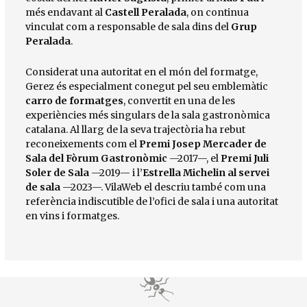
més endavant al
Castell Peralada
, on continua
vinculat com a responsable de sala dins del
Grup
Peralada
.
Considerat una autoritat en el món del formatge,
Gerez és especialment conegut pel seu emblemàtic
carro de formatges
, convertit en una de les
experiències més singulars de la sala gastronòmica
catalana. Al llarg de la seva trajectòria ha rebut
reconeixements com el
Premi Josep Mercader de
Sala del Fòrum Gastronòmic
—2017—, el
Premi Juli
Soler de Sala
—2019— i l’
Estrella Michelin al servei
de sala
—2023—. VilaWeb el descriu també com una
referència indiscutible de l’ofici de sala i una autoritat
en vins i formatges.