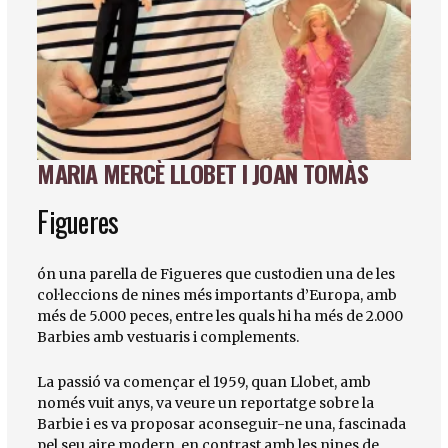
MARIA MERCÈ LLOBET I JOAN TOMÀS
Diapositiva 1 de 1
Figueres
ón una parella de Figueres que custodien una de les
col·leccions de nines més importants d’Europa, amb
més de 5.000 peces, entre les quals hi ha més de 2.000
Barbies amb vestuaris i complements.
La passió va començar el 1959, quan Llobet, amb
només vuit anys, va veure un reportatge sobre la
Barbie i es va proposar aconseguir-ne una, fascinada
pel seu aire modern, en contrast amb les nines de