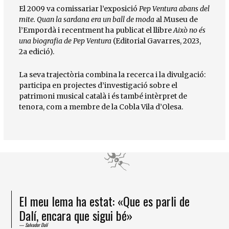
El 2009 va comissariar l’exposició
Pep Ventura abans del
mite. Quan la sardana era un ball de moda
al Museu de
l’Empordà i recentment ha publicat el llibre
Això no és
una biografia de Pep Ventura
(Editorial Gavarres, 2023,
2a edició).
La seva trajectòria combina la recerca i la divulgació:
participa en projectes d’investigació sobre el
patrimoni musical català i és també intèrpret de
tenora, com a membre de la Cobla Vila d’Olesa.
El meu lema ha estat: «Que es parli de
Dalí, encara que sigui bé»
Salvador Dalí