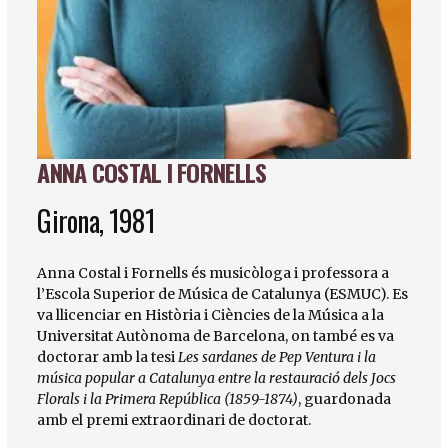
ANNA COSTAL I FORNELLS
Diapositiva 1 de 1
Girona, 1981
Anna Costal i Fornells és musicòloga i professora a
l’Escola Superior de Música de Catalunya (ESMUC). Es
va llicenciar en Història i Ciències de la Música a la
Universitat Autònoma de Barcelona, on també es va
doctorar amb la tesi
Les sardanes de Pep Ventura i la
música popular a Catalunya entre la restauració dels Jocs
Florals i la Primera República (1859-1874)
, guardonada
amb el premi extraordinari de doctorat.