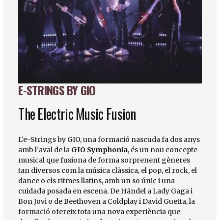
E-STRINGS BY GIO
Diapositiva 1 de 1
The Electric Music Fusion
L'e-Strings by GIO, una formació nascuda fa dos anys
amb l’aval de la
GIO Symphonia
, és un nou concepte
musical que fusiona de forma sorprenent gèneres
tan diversos com la música clàssica, el pop, el rock, el
dance o els ritmes llatins, amb un so únic i una
cuidada posada en escena. De Händel a Lady Gaga i
Bon Jovi o de Beethoven a Coldplay i David Guetta, la
formació ofereix tota una nova experiència que