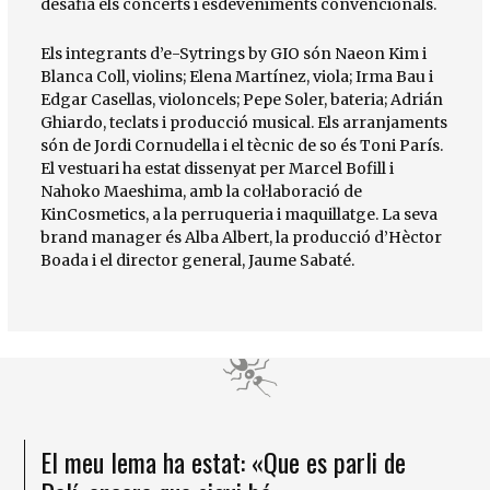
desafia els concerts i esdeveniments convencionals.
Els integrants d’e-Sytrings by GIO són Naeon Kim i
Blanca Coll, violins; Elena Martínez, viola; Irma Bau i
Edgar Casellas, violoncels; Pepe Soler, bateria; Adrián
Ghiardo, teclats i producció musical. Els arranjaments
són de Jordi Cornudella i el tècnic de so és Toni París.
El vestuari ha estat dissenyat per Marcel Bofill i
Nahoko Maeshima, amb la col·laboració de
KinCosmetics, a la perruqueria i maquillatge. La seva
brand manager és Alba Albert, la producció d’Hèctor
Boada i el director general, Jaume Sabaté.
El meu lema ha estat: «Que es parli de