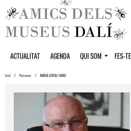
ACTUALITAT
AGENDA
QUI SOM
FES-T
Inici
Persones
MARIÀ LORCA I BARD