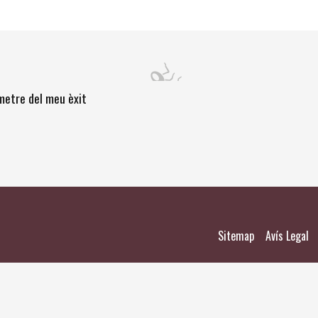
òmetre del meu èxit
|
|
Sitemap
Avís Legal