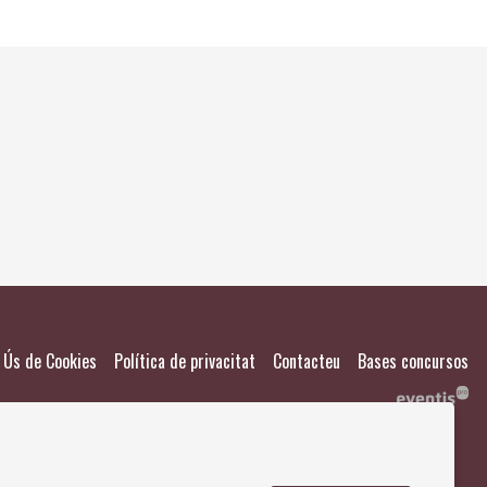
El meu
Salvad
|
|
|
Ús de Cookies
Política de privacitat
Contacteu
Bases concursos