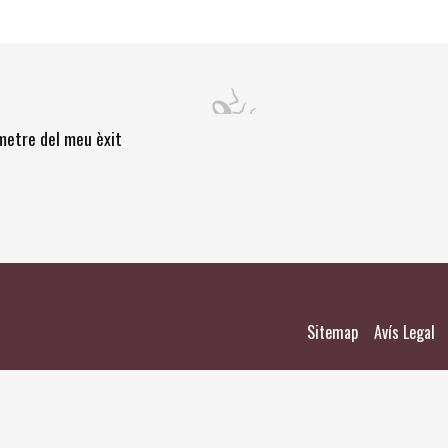
òmetre del meu èxit
|
|
Sitemap
Avís Legal