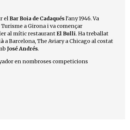
r el
Bar Boia de Cadaqués
l'any 1946. Va
a i Turisme a Girona i va començar
oler al mític restaurant
El Bulli
. Ha treballat
ià
a Barcelona, The Aviary a Chicago al costat
amb
José Andrés
.
anyador en nombroses competicions