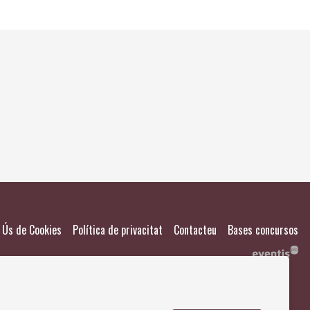
El meu
Salvad
|
|
|
Ús de Cookies
Política de privacitat
Contacteu
Bases concursos