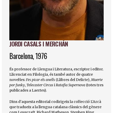
JORDI CASALS I MERCHÁN
Diapositiva 1 de 1
Barcelona, 1976
És professor de Llengua i Literatura, escriptor i editor.
Llicenciat en Filologia, és també autor de quatre
novel·les:
Fes picar els anells
(Llibres del Delicte),
Muerte
por funky
,
Telecaster Circus
i
Ratafia Supernova
(totes tres
publicades a Laertes).
Dins d’aquesta editorial codirigeix la col·lecció L’Arcà
que tradueix a la llengua catalana clàssics del gènere
com Lovecraft, Richard Matheson, Stephen King,