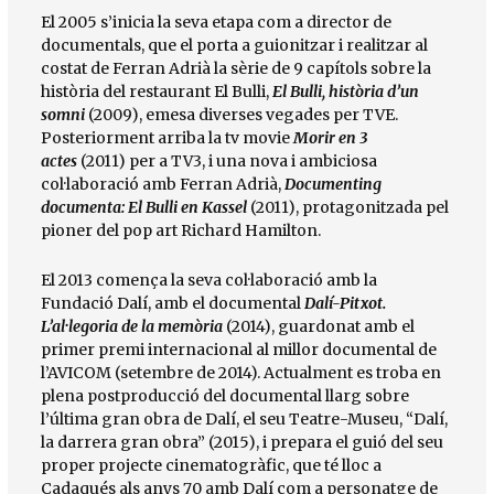
El 2005 s’inicia la seva etapa com a director de
documentals, que el porta a guionitzar i realitzar al
costat de Ferran Adrià la sèrie de 9 capítols sobre la
història del restaurant El Bulli,
El Bulli, història d’un
somni
(2009), emesa diverses vegades per TVE.
Posteriorment arriba la tv movie
Morir en 3
actes
(2011) per a TV3, i una nova i ambiciosa
col·laboració amb Ferran Adrià,
Documenting
documenta: El Bulli en Kassel
(2011), protagonitzada pel
pioner del pop art Richard Hamilton.
El 2013 comença la seva col·laboració amb la
Fundació Dalí, amb el documental
Dalí-Pitxot.
L’al·legoria de la memòria
(2014), guardonat amb el
primer premi internacional al millor documental de
l’AVICOM (setembre de 2014). Actualment es troba en
plena postproducció del documental llarg sobre
l’última gran obra de Dalí, el seu Teatre-Museu, “Dalí,
la darrera gran obra” (2015), i prepara el guió del seu
proper projecte cinematogràfic, que té lloc a
Cadaqués als anys 70 amb Dalí com a personatge de