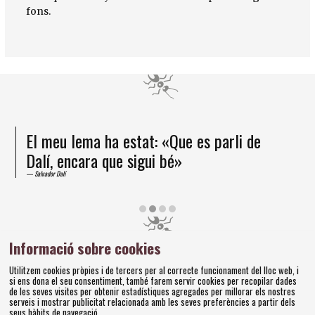
fons.
El meu lema ha estat: «Que es parli de
Dalí, encara que sigui bé»
Salvador Dalí
Diapositiva 2 de 4
Informació sobre cookies
Amics dels Museus Dalí | Pujada del Castell, 28 | 17600
Utilitzem cookies pròpies i de tercers per al correcte funcionament del lloc web, i
Figueres
si ens dona el seu consentiment, també farem servir cookies per recopilar dades
Tel. 972 677 520 |
amics@fundaciodali.org
de les seves visites per obtenir estadístiques agregades per millorar els nostres
serveis i mostrar publicitat relacionada amb les seves preferències a partir dels
seus hàbits de navegació.