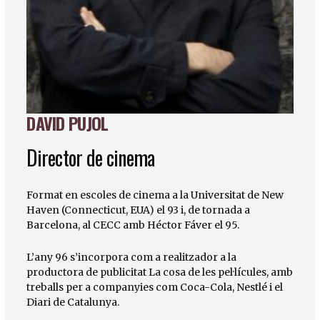
DAVID PUJOL
Diapositiva 1 de 1
Director de cinema
Format en escoles de cinema a la Universitat de New
Haven (Connecticut, EUA) el 93 i, de tornada a
Barcelona, al CECC amb Héctor Fáver el 95.
L’any 96 s’incorpora com a realitzador a la
productora de publicitat La cosa de les pel·lícules, amb
treballs per a companyies com Coca-Cola, Nestlé i el
Diari de Catalunya.