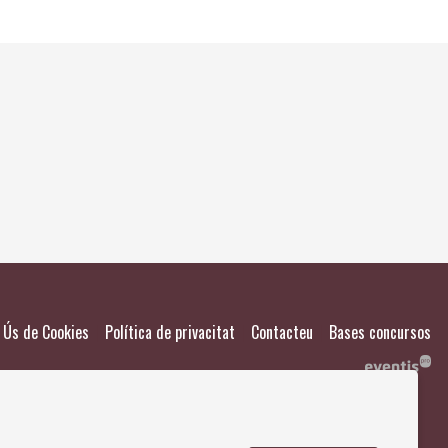
El meu
Salvad
|
|
|
Ús de Cookies
Política de privacitat
Contacteu
Bases concursos