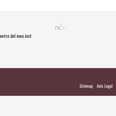
òmetre del meu èxit
|
|
Sitemap
Avís Legal