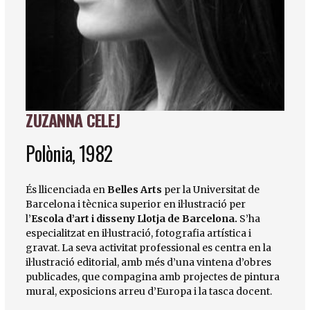
ZUZANNA CELEJ
Diapositiva 1 de 1
Polònia, 1982
És llicenciada en
Belles Arts
per la Universitat de
Barcelona i tècnica superior en il·lustració per
l’
Escola d’art i disseny Llotja de Barcelona.
S’ha
especialitzat en il·lustració, fotografia artística i
gravat. La seva activitat professional es centra en la
il·lustració editorial, amb més d’una vintena d’obres
publicades, que compagina amb projectes de pintura
mural, exposicions arreu d’Europa i la tasca docent.