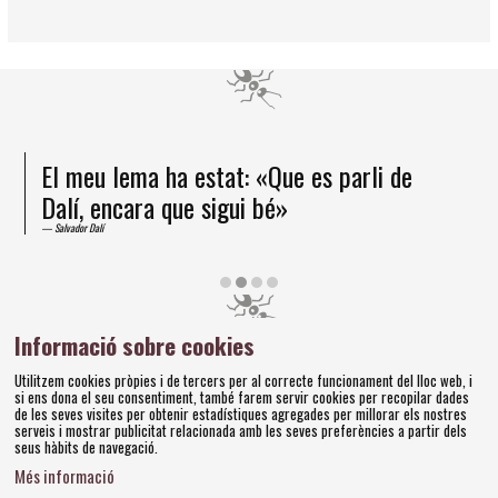
El meu lema ha estat: «Que es parli de
Dalí, encara que sigui bé»
Salvador Dalí
Diapositiva 2 de 4
Informació sobre cookies
Amics dels Museus Dalí | Pujada del Castell, 28 | 17600
Utilitzem cookies pròpies i de tercers per al correcte funcionament del lloc web, i
Figueres
si ens dona el seu consentiment, també farem servir cookies per recopilar dades
Tel. 972 677 520 |
amics@fundaciodali.org
de les seves visites per obtenir estadístiques agregades per millorar els nostres
serveis i mostrar publicitat relacionada amb les seves preferències a partir dels
seus hàbits de navegació.
Sitemap
Avís Legal
Ús de Cookies
Política de privacitat
|
|
|
|
Més informació
Contacteu
Bases concursos
|