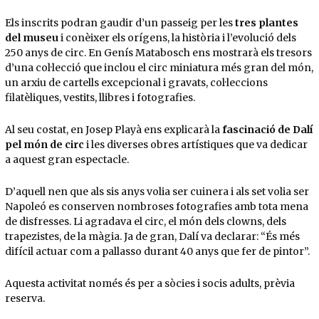
Els inscrits podran gaudir d’un passeig per les
tres plantes
del museu
i conèixer els orígens, la història i l’evolució dels
250 anys de circ. En Genís Matabosch ens mostrarà els tresors
d’una col·lecció que inclou el circ miniatura més gran del món,
un arxiu de cartells excepcional i gravats, col·leccions
filatèliques, vestits, llibres i fotografies.
Al seu costat, en Josep Playà ens explicarà la
fascinació de Dalí
pel món de circ
i les diverses obres artístiques que va dedicar
a aquest gran espectacle.
D’aquell nen que als sis anys volia ser cuinera i als set volia ser
Napoleó es conserven nombroses fotografies amb tota mena
de disfresses. Li agradava el circ, el món dels clowns, dels
trapezistes, de la màgia. Ja de gran, Dalí va declarar: “És més
difícil actuar com a pallasso durant 40 anys que fer de pintor”.
Aquesta activitat només és per a sòcies i socis adults, prèvia
reserva.