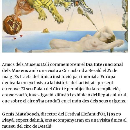
Diapositiva 1 de 1
Amics dels Museus Dalí commemorem el
Dia Internacional
dels Museus
amb una visita a Circusland a Besalú el 25 de
maig. Es tracta de l’única institució patrimonial a Europa
dedicada en exclusiva a la història de l’activitat i present
circense. El seu Palau del Circ té per objectiu la recopilació,
conservació, investigació, difusió i exhibició del llegat cultural
que sobre el circ s’ha produït en el món des dels seus orígens.
Genís Matabosch
, director del Festival Elefant d’Or, i
Josep
Playà
, expert dalinià, ens acompanyaran en una visita única al
museu del circ de Besalú.