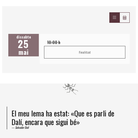
dissabte
25
10:00 h
mai
Finalitzat
El meu lema ha estat: «Que es parli de
Dalí, encara que sigui bé»
Salvador Dalí