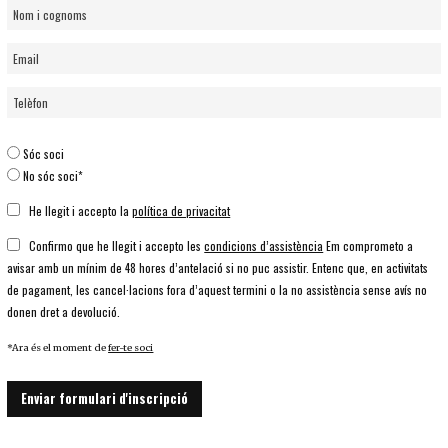
Sóc soci
No sóc soci*
He llegit i accepto la
política de privacitat
Confirmo que he llegit i accepto les
condicions d’assistència
Em comprometo a
avisar amb un mínim de 48 hores d’antelació si no puc assistir. Entenc que, en activitats
de pagament, les cancel·lacions fora d’aquest termini o la no assistència sense avís no
donen dret a devolució.
*Ara és el moment de
fer-te soci
Enviar formulari d'inscripció