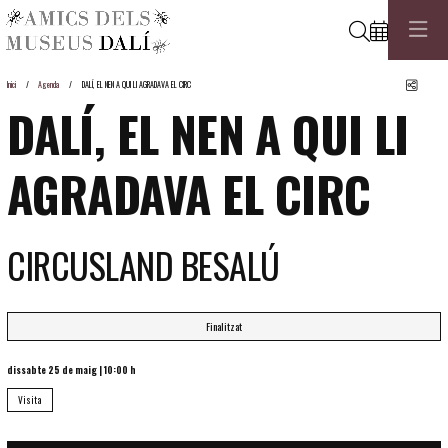
Cerca
Comp
Inici
Agenda
DALÍ, EL NEN A QUI LI AGRADAVA EL CIRC
DALÍ, EL NEN A QUI LI
AGRADAVA EL CIRC
CIRCUSLAND BESALÚ
Finalitzat
dissabte 25 de maig
|
10:00 h
Visita