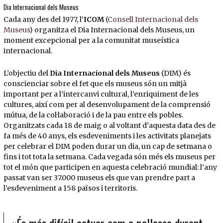
Dia Internacional dels Museus
Cada any des del 1977, l’
ICOM
(
Consell Internacional dels
Museus
) organitza el Dia Internacional dels Museus, un
moment excepcional per a la comunitat museística
internacional.
L’objectiu del
Dia Internacional dels Museus
(DIM) és
conscienciar sobre el fet que els museus són un mitjà
important per a l’intercanvi cultural, l’enriquiment de les
cultures, així com per al desenvolupament de la comprensió
mútua, de la col·laboració i de la pau entre els pobles.
Organitzats cada 18 de maig o al voltant d’aquesta data des de
fa més de 40 anys, els esdeveniments i les activitats planejats
per celebrar el DIM poden durar un dia, un cap de setmana o
fins i tot tota la setmana. Cada vegada són més els museus per
tot el món que participen en aquesta celebració mundial: l’any
passat van ser 37.000 museus els que van prendre part a
l’esdeveniment a 158 països i territoris.
«És més difícil actuar com a pallasso durant