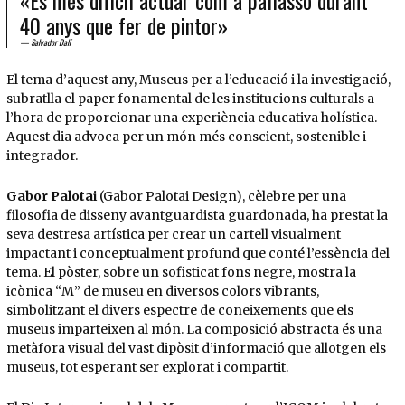
40 anys que fer de pintor»
Salvador Dalí
El tema d’aquest any, Museus per a l’educació i la investigació,
subratlla el paper fonamental de les institucions culturals a
l’hora de proporcionar una experiència educativa holística.
Aquest dia advoca per un món més conscient, sostenible i
integrador.
Gabor Palotai
(Gabor Palotai Design), cèlebre per una
filosofia de disseny avantguardista guardonada, ha prestat la
seva destresa artística per crear un cartell visualment
impactant i conceptualment profund que conté l’essència del
tema. El pòster, sobre un sofisticat fons negre, mostra la
icònica “M” de museu en diversos colors vibrants,
simbolitzant el divers espectre de coneixements que els
museus imparteixen al món. La composició abstracta és una
metàfora visual del vast dipòsit d’informació que allotgen els
museus, tot esperant ser explorat i compartit.