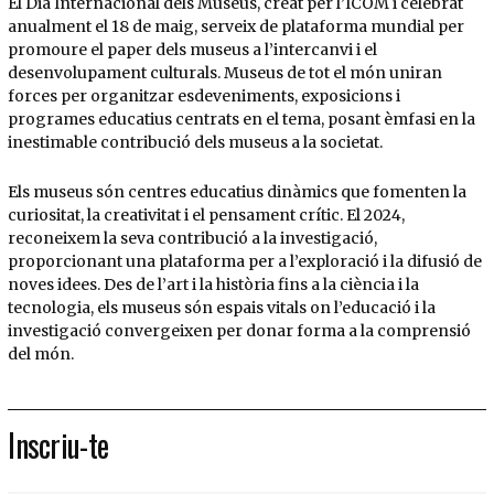
El Dia Internacional dels Museus, creat per l’ICOM i celebrat
anualment el 18 de maig, serveix de plataforma mundial per
promoure el paper dels museus a l’intercanvi i el
desenvolupament culturals. Museus de tot el món uniran
forces per organitzar esdeveniments, exposicions i
programes educatius centrats en el tema, posant èmfasi en la
inestimable contribució dels museus a la societat.
Els museus són centres educatius dinàmics que fomenten la
curiositat, la creativitat i el pensament crític. El 2024,
reconeixem la seva contribució a la investigació,
proporcionant una plataforma per a l’exploració i la difusió de
noves idees. Des de l’art i la història fins a la ciència i la
tecnologia, els museus són espais vitals on l’educació i la
investigació convergeixen per donar forma a la comprensió
del món.
Inscriu-te