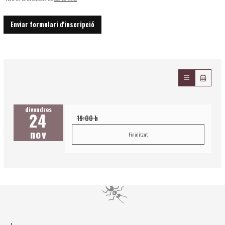
Enviar formulari d'inscripció
divendres
24
19:00 h
nov
Finalitzat