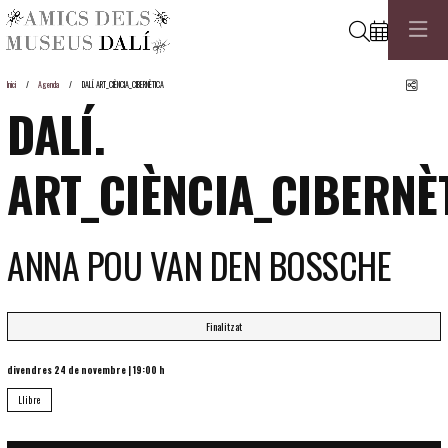
Cerca
Comp
Inici
Agenda
DALÍ. ART_CIÈNCIA_CIBERNÈTICA
DALÍ.
ART_CIÈNCIA_CIBERNÈ
ANNA POU VAN DEN BOSSCHE
Finalitzat
divendres 24 de novembre
|
19:00 h
Llibre