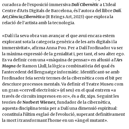
curadora de l’exposició immersiva
Dalí Cibernètic
a L’Ideal
Centre d’Arts Digitals de Barcelona, és l’autora del llibre
Dalí.
Art_Ciència_Cibernètica
(It Brings Art, 2023) que explora la
relació de l’artista amb la tecnologia.
«Dalí i la seva obra van avançar el que avui encara estem
explorant sota la categoria genèrica de les arts digitals i la
immersivitat», afirma Anna Pou. Per a Dalí l'ordinador va ser
la màxima expressió de la genialitat i, per tant, el seu alter ego.
Es va definir com una «màquina de pensar» en al·lusió a l'
Ars
Magna
de Ramon Llull, la lògica combinatòria del qual és
l'antecedent del llenguatge informàtic. Identificant-se amb
l'ordinador feia servir termes de la cibernètica com el bit per
descriure processos mentals. Va definir el Teatre Museu com
un gran «cervell electrònic» (el seu) en el qual entrem «a
través de circuits impresos en or», és a dir, xips. Seguint les
teories de
Norbert Wiener,
fundador de la cibernètica,
aquesta disciplina tenia per a Dalí una dimensió espiritual:
constituïa l'últim esglaó de l'evolució, superant definitivament
la mort i transformant l'home en un «àngel mutant».