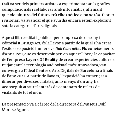
Dalí va ser dels primers artistes a experimentar amb gràfics
computacionals i col·laborar amb informàtics, afirmant
que
«la pintura del futur serà cibernètica o no serà»
. Pioner
i visionari, va avançar el que avui dia encara estem explorant
sota la categoria d'arts digitals.
Aquest llibre editat i publicat per l'empresa de disseny i
editorial It Brings Art, és la llavor a partir de la qual s’ha creat
l’exitosa exposició immersiva
Dalí
Cibernètic
. Els coneixements
d'Anna Pou, que es desenvolupen en aquest llibre, i la capacitat
de l’empresa
Layers Of Reality
de crear experiències culturals
mitjançant la tecnologia audiovisual més innovadora, van
convergir a l’Ideal Centre d’Arts Digitals de Barcelona a finals
de l’any 2022. A partir de llavors, l’exposició ha començat a
itinerar per diverses ciutats i, amb menys d’un any, ha
aconseguit atraure l’interès de centenars de milers de
visitants de tot el món.
La presentació va a càrrec de la directora del Museus Dalí,
Montse Aguer.