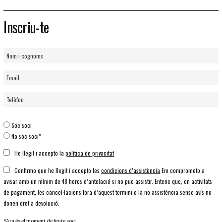
Inscriu-te
Sóc soci
No sóc soci*
He llegit i accepto la
política de privacitat
Confirmo que he llegit i accepto les
condicions d’assistència
Em comprometo a
avisar amb un mínim de 48 hores d’antelació si no puc assistir. Entenc que, en activitats
de pagament, les cancel·lacions fora d’aquest termini o la no assistència sense avís no
donen dret a devolució.
*Ara és el moment de
fer-te soci