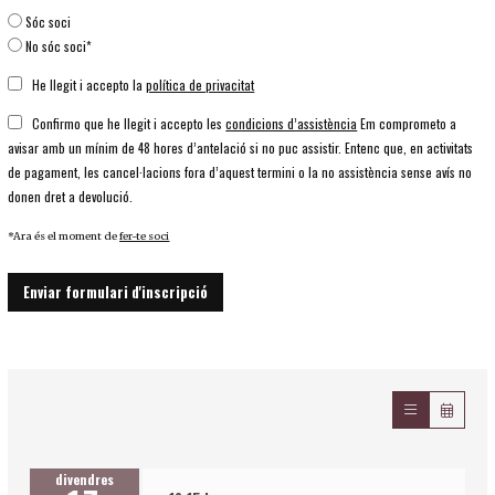
Sóc soci
No sóc soci*
He llegit i accepto la
política de privacitat
Confirmo que he llegit i accepto les
condicions d’assistència
Em comprometo a
avisar amb un mínim de 48 hores d’antelació si no puc assistir. Entenc que, en activitats
de pagament, les cancel·lacions fora d’aquest termini o la no assistència sense avís no
donen dret a devolució.
*Ara és el moment de
fer-te soci
Enviar formulari d'inscripció
divendres