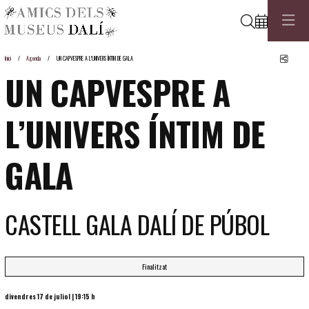
Cerca
Comp
Inici
Agenda
UN CAPVESPRE A L’UNIVERS ÍNTIM DE GALA
UN CAPVESPRE A
L’UNIVERS ÍNTIM DE
GALA
CASTELL GALA DALÍ DE PÚBOL
Finalitzat
divendres 17 de juliol
|
19:15 h