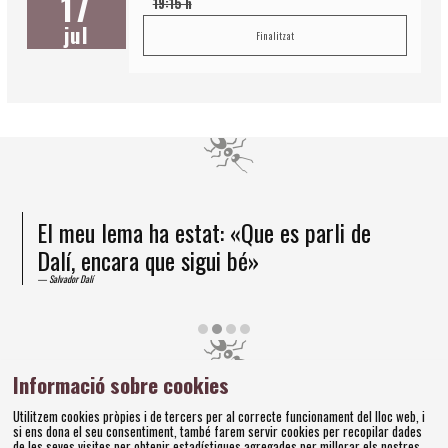
17
19:15 h
jul
Finalitzat
El meu lema ha estat: «Que es parli de
Dalí, encara que sigui bé»
Salvador Dalí
Diapositiva 2 de 4
Informació sobre cookies
Amics dels Museus Dalí | Pujada del Castell, 28 | 17600
Utilitzem cookies pròpies i de tercers per al correcte funcionament del lloc web, i
Figueres
si ens dona el seu consentiment, també farem servir cookies per recopilar dades
Tel. 972 677 520 |
amics@fundaciodali.org
de les seves visites per obtenir estadístiques agregades per millorar els nostres