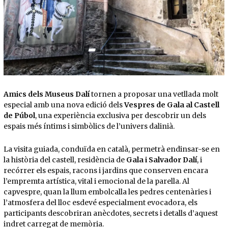
Diapositiva 1 de 1
Amics dels Museus Dalí
tornen a proposar una vetllada molt
especial amb una nova edició dels
Vespres de Gala al Castell
de Púbol
, una experiència exclusiva per descobrir un dels
espais més íntims i simbòlics de l’univers dalinià.
La visita guiada, conduïda en català, permetrà endinsar-se en
la història del castell, residència de
Gala i Salvador Dalí
, i
recórrer els espais, racons i jardins que conserven encara
l’empremta artística, vital i emocional de la parella. Al
capvespre, quan la llum embolcalla les pedres centenàries i
l’atmosfera del lloc esdevé especialment evocadora, els
participants descobriran anècdotes, secrets i detalls d’aquest
indret carregat de memòria.