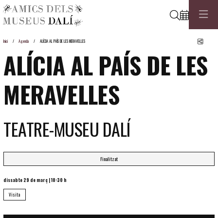
Cerca
Comp
Inici
Agenda
ALÍCIA AL PAÍS DE LES MERAVELLES
ALÍCIA AL PAÍS DE LES
MERAVELLES
TEATRE-MUSEU DALÍ
Finalitzat
dissabte 29 de març
|
10:30 h
Visita