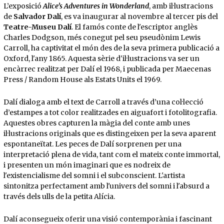
L’exposició
Alice’s Adventures in Wonderland
, amb il·lustracions
de
Salvador Dalí
, es va inaugurar al novembre al tercer pis del
Teatre-Museu Dalí
. El famós conte de l'escriptor anglès
Charles Dodgson, més conegut pel seu pseudònim Lewis
Carroll, ha captivitat el món des de la seva primera publicació a
Oxford, l'any 1865. Aquesta sèrie d'il·lustracions va ser un
encàrrec realitzat per Dalí el 1968, i publicada per Maecenas
Press / Random House als Estats Units el 1969.
Dalí dialoga amb el text de Carroll a través d’una col·lecció
d’estampes a tot color realitzades en aiguafort i fotolitografia.
Aquestes obres capturen la màgia del conte amb unes
il·lustracions originals que es distingeixen per la seva aparent
espontaneïtat. Les peces de Dalí sorprenen per una
interpretació plena de vida, tant com el mateix conte immortal,
i presenten un món imaginari que es nodreix de
l'existencialisme del somni i el subconscient. L'artista
sintonitza perfectament amb l'univers del somni i l'absurd a
través dels ulls de la petita Alícia.
Dalí aconsegueix oferir una visió contemporània i fascinant