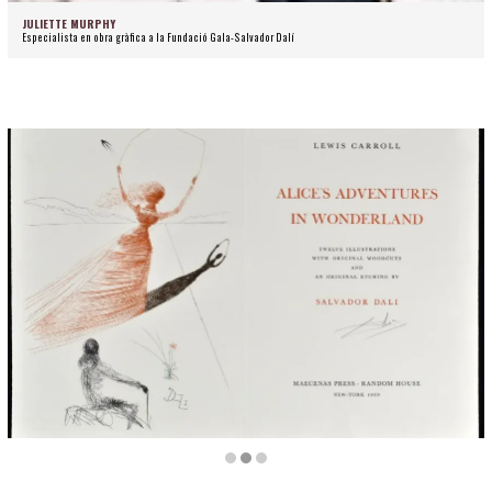
JULIETTE MURPHY
Especialista en obra gràfica a la Fundació Gala-Salvador Dalí
Diapositiva 2 de 3: Dotze il·lustracions de Salvador Dalí. Frontispici. | © Salvador Dalí,