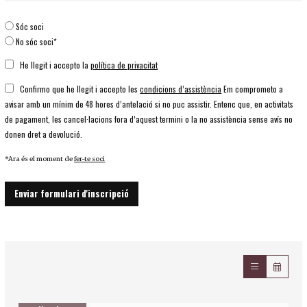
Sóc soci
No sóc soci*
He llegit i accepto la
política de privacitat
Confirmo que he llegit i accepto les
condicions d’assistència
Em comprometo a
avisar amb un mínim de 48 hores d’antelació si no puc assistir. Entenc que, en activitats
de pagament, les cancel·lacions fora d’aquest termini o la no assistència sense avís no
donen dret a devolució.
*Ara és el moment de
fer-te soci
Enviar formulari d'inscripció