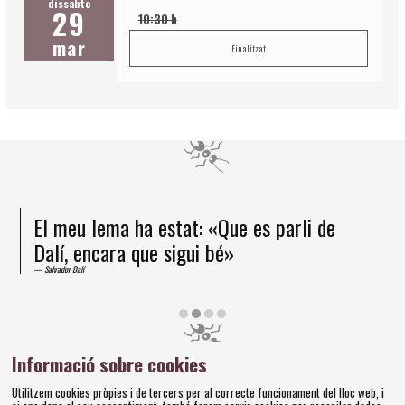
dissabte
29
10:30 h
mar
Finalitzat
El meu lema ha estat: «Que es parli de
Dalí, encara que sigui bé»
Salvador Dalí
Diapositiva 2 de 4
Informació sobre cookies
Amics dels Museus Dalí | Pujada del Castell, 28 | 17600
Utilitzem cookies pròpies i de tercers per al correcte funcionament del lloc web, i
Figueres