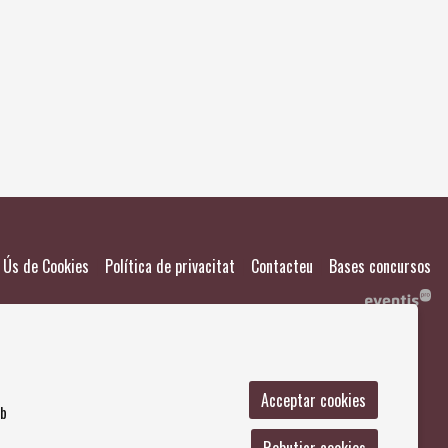
El meu
Salvad
|
|
|
Ús de Cookies
Política de privacitat
Contacteu
Bases concursos
Acceptar cookies
mb