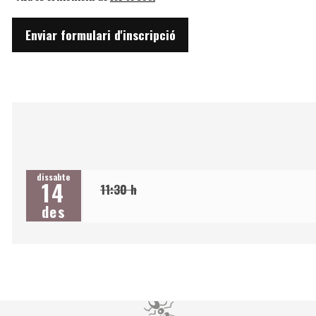
Enviar formulari d'inscripció
dissabte
14
11:30 h
des