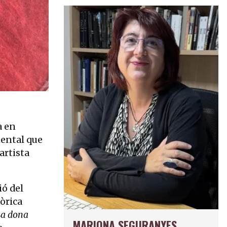
a en
mental que
 artista
ió del
òrica
La dona
MARIONA SEGURANYES