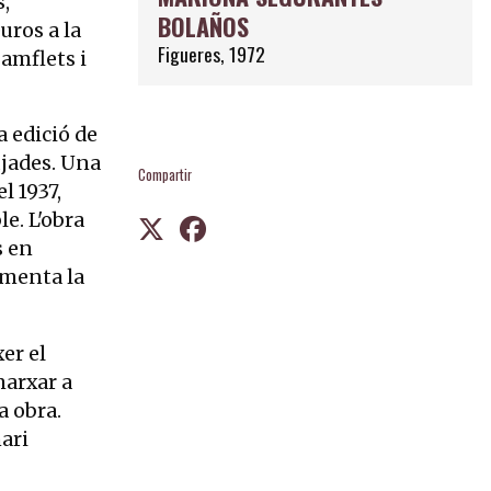
s,
BOLAÑOS
uros a la
Figueres, 1972
pamflets i
a edició de
ujades. Una
Compartir
el 1937,
e. L'obra
s en
lamenta la
er el
marxar a
a obra.
nari