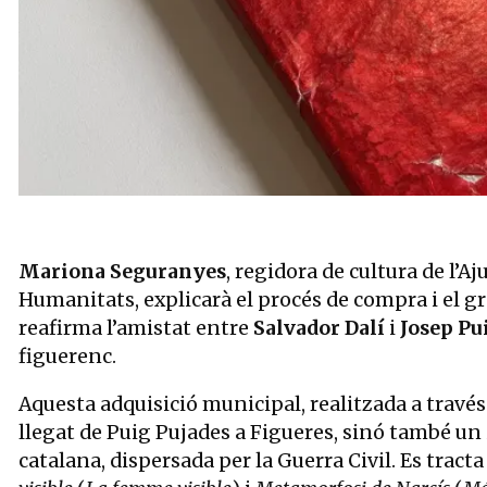
Diapositiva 1 de 4: Figueres adquireix fons documental que reaf
Mariona Seguranyes
, regidora de cultura de l’A
Humanitats, explicarà el procés de compra i el g
reafirma l’amistat entre
Salvador Dalí
i
Josep Pu
figuerenc.
Aquesta adquisició municipal, realitzada a travé
llegat de Puig Pujades a Figueres, sinó també un
catalana, dispersada per la Guerra Civil. Es tracta