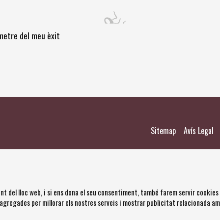
òmetre del meu èxit
|
|
Sitemap
Avís Legal
nt del lloc web, i si ens dona el seu consentiment, també farem servir cookies
 agregades per millorar els nostres serveis i mostrar publicitat relacionada a