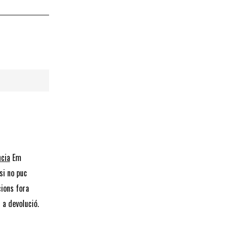
ncia
Em
si no puc
cions fora
 a devolució.