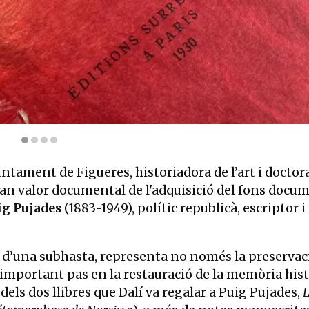
irma l’amistat de Dalí amb Puig Pujades | © Ajuntament de Figueres
juntament de Figueres, historiadora de l’art i doctor
ran valor documental de l'adquisició del fons docu
ig Pujades
(1883-1949), polític republicà, escriptor i
s d’una subhasta, representa no només la preservac
 important pas en la restauració de la memòria hist
 dels dos llibres que Dalí va regalar a Puig Pujades,