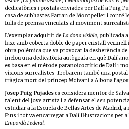
visible
(
La femme visible
) i
Metamorfosi de Narcís
(
Mé
dedicatòries i postals enviades per Dalí a Puig Puj
casa de subhastes Farran de Montpeller i conté les
fulls de premsa vinculats al moviment surrealist
L’exemplar adquirit de
La dona visible
, publicada a
luxe amb coberta doble de paper cristall vermell i
obra polèmica que va provocar la desherència de 
inclou una dedicatòria autògrafa en què Dalí ano
es basa en el mètode paranoicocrític de Dalí i mo
visions surrealistes. Trobarem també una posta
tràgica mort del príncep Mdivani a Albons l’agost
Josep Puig Pujades
es considera mentor de Salvad
talent del jove artista i a defensar el seu potenc
estudiar a la Escuela de Bellas Artes de Madrid, a 
Fins i tot va encarregar a Dalí il·lustracions per a
Empordà Federal.