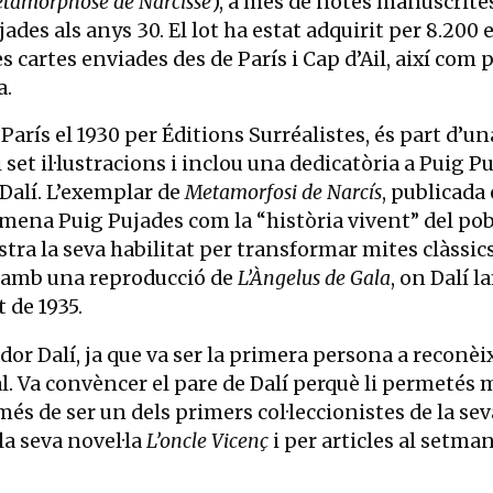
tamorphose de Narcisse
), a més de notes manuscrite
ades als anys 30. El lot ha estat adquirit per 8.200 e
 cartes enviades des de París i Cap d’Ail, així com 
a.
 París el 1930 per Éditions Surréalistes, és part d’un
 set il·lustracions i inclou una dedicatòria a Puig P
Dalí. L’exemplar de
Metamorfosi de Narcís
, publicada 
mena Puig Pujades com la “història vivent” del pobl
stra la seva habilitat per transformar mites clàssic
l amb una reproducció de
L’Àngelus de Gala
, on Dalí 
 de 1935.
or Dalí, ja que va ser la primera persona a reconèix
ial. Va convèncer el pare de Dalí perquè li permetés 
més de ser un dels primers col·leccionistes de la sev
 la seva novel·la
L’oncle Vicenç
i per articles al setma