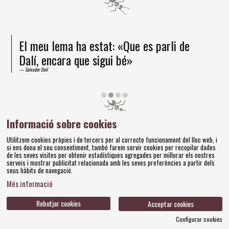
El meu lema ha estat: «Que es parli de
Dalí, encara que sigui bé»
Salvador Dalí
Diapositiva 2 de 4
Informació sobre cookies
Amics dels Museus Dalí | Pujada del Castell, 28 | 17600
Utilitzem cookies pròpies i de tercers per al correcte funcionament del lloc web, i
Figueres
si ens dona el seu consentiment, també farem servir cookies per recopilar dades
Tel. 972 677 520 |
amics@fundaciodali.org
de les seves visites per obtenir estadístiques agregades per millorar els nostres
serveis i mostrar publicitat relacionada amb les seves preferències a partir dels
seus hàbits de navegació.
Sitemap
Avís Legal
Ús de Cookies
Política de privacitat
|
|
|
|
Més informació
Contacteu
Bases concursos
|
Rebutjar cookies
Acceptar cookies
Configurar cookies