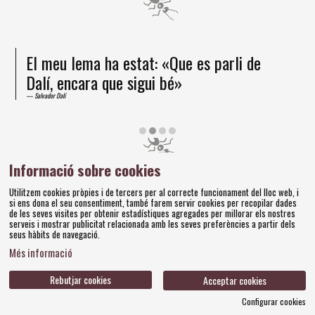
El meu lema ha estat: «Que es parli de
Dalí, encara que sigui bé»
Salvador Dalí
Diapositiva 2 de 4
Informació sobre cookies
Amics dels Museus Dalí | Pujada del Castell, 28 | 17600
Utilitzem cookies pròpies i de tercers per al correcte funcionament del lloc web, i
Figueres
si ens dona el seu consentiment, també farem servir cookies per recopilar dades
Tel. 972 677 520 |
amics@fundaciodali.org
de les seves visites per obtenir estadístiques agregades per millorar els nostres
serveis i mostrar publicitat relacionada amb les seves preferències a partir dels
seus hàbits de navegació.
Sitemap
Avís Legal
Ús de Cookies
Política de privacitat
|
|
|
|
Més informació
Contacteu
Bases concursos
|
Rebutjar cookies
Acceptar cookies
Configurar cookies