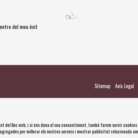
òmetre del meu èxit
|
|
Sitemap
Avís Legal
nt del lloc web, i si ens dona el seu consentiment, també farem servir cookies
 agregades per millorar els nostres serveis i mostrar publicitat relacionada a