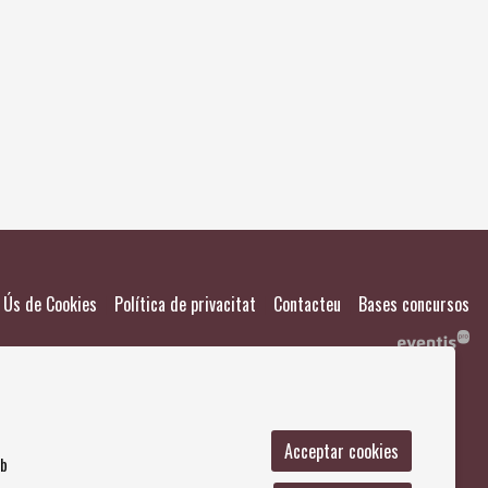
El meu
Salvad
|
|
|
Ús de Cookies
Política de privacitat
Contacteu
Bases concursos
Acceptar cookies
mb