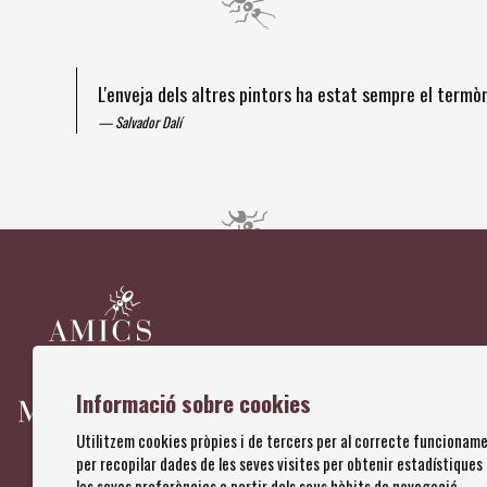
L'enveja dels altres pintors ha estat sempre el term
Salvador Dalí
Diapositiva 1 de 4
Informació sobre cookies
Utilitzem cookies pròpies i de tercers per al correcte funcioname
per recopilar dades de les seves visites per obtenir estadístiques
les seves preferències a partir dels seus hàbits de navegació.