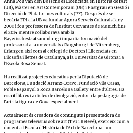
Anna Pou van den Bossche és llicenciada en Història de l'Art
(UB), Màster en Art Contemporani (UB) i Postgrau en Gestió i
Direcció de Plataformes culturals (PF). Després de ser
becària FPI a la UB va fundar Àgora Serveis Culturals l'any
2000 i fou professora de l'Institut Cervantes de Munich fins
el 2014 mentre col·laborava amb la
Bayerischestaatsammlung i impartia formació del
professorat a la universitats d'Augsburg i de Nüremberg-
Erlangen així com al col·legi de Doctors i Llicenciats en
Filosofia i lletres de Catalunya, a la Universitat de Girona i a
l'Escola Rosa Sensat.
Ha realitzat projectes educatius per la Diputació de
Barcelona, Fundació Arranz-Bravo, Fundació Vila Casas,
Poble Espanyol o Roca Barcelona Gallery entre d'altres. Ha
escrit llibres i articles de divulgació, entorn la pedagogia de
l'art i la figura de Goya especialment.
Actualment és creadora de continguts i presentadora de
programes televisius sobre art (TV3 i Betevé), exerceix com a
docent a l'Escola d'Història de l'Art de Barcelona -on