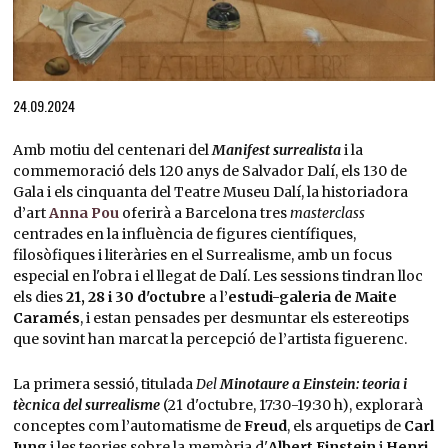
Diapositiva 1 de 1
24.09.2024
Amb motiu del centenari del
Manifest surrealista
i la
commemoració dels 120 anys de Salvador Dalí, els 130 de
Gala i els cinquanta del Teatre Museu Dalí, la historiadora
d’art
Anna Pou
oferirà a Barcelona tres
masterclass
centrades en la influència de figures científiques,
filosòfiques i literàries en el Surrealisme, amb un focus
especial en l'obra i el llegat de Dalí. Les sessions tindran lloc
els dies
21, 28 i 30 d'octubre
a l’
estudi-galeria de Maite
Caramés
, i estan pensades per desmuntar els estereotips
que sovint han marcat la percepció de l’artista figuerenc.
La primera sessió, titulada
Del
Minotaure a Einstein: teoria i
tècnica del surrealisme
(21 d'octubre, 17:30-19:30 h), explorarà
conceptes com l’automatisme de
Freud
, els arquetips de
Carl
Jung
i les teories sobre la memòria d'
Albert Einstein
i
Henri