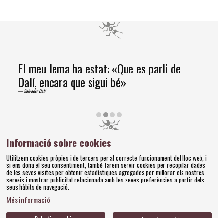
El meu lema ha estat: «Que es parli de
Dalí, encara que sigui bé»
Salvador Dalí
Diapositiva 2 de 4
Informació sobre cookies
Amics dels Museus Dalí | Pujada del Castell, 28 | 17600
Utilitzem cookies pròpies i de tercers per al correcte funcionament del lloc web, i
Figueres
si ens dona el seu consentiment, també farem servir cookies per recopilar dades
Tel. 972 677 520 |
amics@fundaciodali.org
de les seves visites per obtenir estadístiques agregades per millorar els nostres
serveis i mostrar publicitat relacionada amb les seves preferències a partir dels
seus hàbits de navegació.
Sitemap
Avís Legal
Ús de Cookies
Política de privacitat
|
|
|
|
Més informació
Contacteu
Bases concursos
|