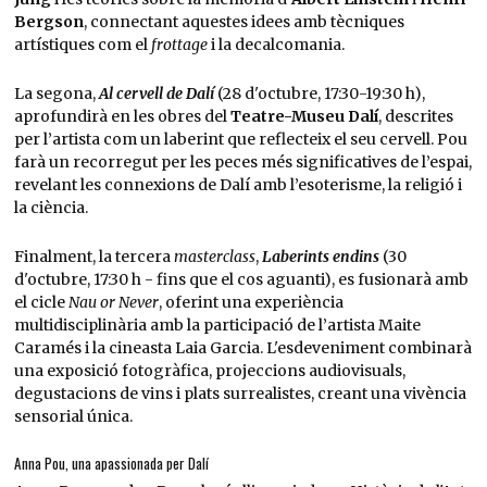
Bergson
, connectant aquestes idees amb tècniques
artístiques com el
frottage
i la decalcomania.
La segona,
Al cervell de Dalí
(28 d'octubre, 17:30-19:30 h),
aprofundirà en les obres del
Teatre-Museu Dalí
, descrites
per l’artista com un laberint que reflecteix el seu cervell. Pou
farà un recorregut per les peces més significatives de l’espai,
revelant les connexions de Dalí amb l’esoterisme, la religió i
la ciència.
Finalment, la tercera
masterclass
,
Laberints endins
(30
d'octubre, 17:30 h - fins que el cos aguanti), es fusionarà amb
el cicle
Nau or Never
, oferint una experiència
multidisciplinària amb la participació de l’artista Maite
Caramés i la cineasta Laia Garcia. L'esdeveniment combinarà
una exposició fotogràfica, projeccions audiovisuals,
degustacions de vins i plats surrealistes, creant una vivència
sensorial única.
Anna Pou, una apassionada per Dalí