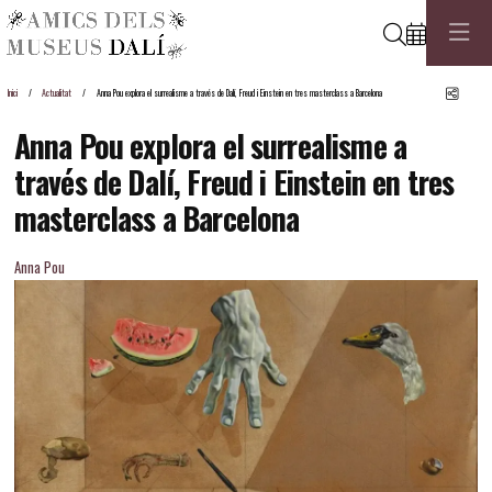
Cerca
Comp
Inici
Actualitat
Anna Pou explora el surrealisme a través de Dalí, Freud i Einstein en tres masterclass a Barcelona
Anna Pou explora el surrealisme a
través de Dalí, Freud i Einstein en tres
masterclass a Barcelona
Anna Pou