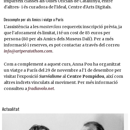
imparteix classes als Guies Oficials de Catalunya, entre
d'altres- i és curadora de l'Ideal, Centre d'Arts Digitals.
Descompte per als Amics i viatge a París
L’assistència a les
masterclass
requereix inscripció prèvia, ja
que l’aforament és limitat, i té un cost de 85 euros per
persona (80 per als Amics dels Museus Dalí). Per a més
informació i reserves, es pot contactar a través del correu
info@artperatothom.com
.
Com a complement a aquest curs, Anna Pou ha organitzat
un viatge a París del 29 de novembre a l’1 de desembre per
visitar l’exposició
Surréalisme
al
Centre Pompidou
, així com
altres indrets vinculats al moviment. Per més informació
consulteu a
fradiavolo.net
.
Actualitat