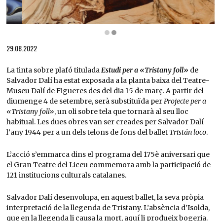
Diapositiva 2 de 2: Estudi per a «Tristany foll», 1944 Tinta sobre plafó. 30,4 x 40,4 c
29.08.2022
La tinta sobre plafó titulada
Estudi per a «Tristany foll»
de
Salvador Dalí ha estat exposada a la planta baixa del Teatre-
Museu Dalí de Figueres des del dia 15 de març. A partir del
diumenge 4 de setembre, serà substituïda per
Projecte per a
«Tristany foll»
, un oli sobre tela que tornarà al seu lloc
habitual. Les dues obres van ser creades per Salvador Dalí
l’any 1944 per a un dels telons de fons del ballet
Tristán loco
.
L’acció s’emmarca dins el programa del 175è aniversari que
el Gran Teatre del Liceu commemora amb la participació de
121 institucions culturals catalanes.
Salvador Dalí desenvolupa, en aquest ballet, la seva pròpia
interpretació de la llegenda de Tristany. L’absència d’Isolda,
que en la llegenda li causa la mort, aquí li produeix bogeria.