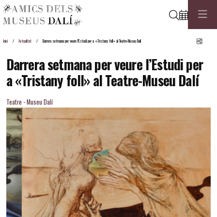
Cerca
Comp
Inici
Actualitat
Darrera setmana per veure l’Estudi per a «Tristany foll» al Teatre-Museu Dalí
Darrera setmana per veure l’Estudi per
a «Tristany foll» al Teatre-Museu Dalí
Teatre - Museu Dalí