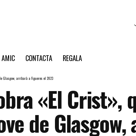
E AMIC
CONTACTA
REGALA
 de Glasgow, arribarà a Figueres el 2023
obra «El Crist», 
ve de Glasgow, a