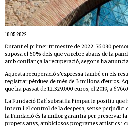
Diapositiva 1 de 1
10.05.2022
Durant el primer trimestre de 2022, 76.030 person
suposa el 60% dels que va rebre abans de la pan
amb confiança la recuperació, segons ha anunciat 
Aquesta recuperació s’expressa també en els resul
registrar pèrdues de més de 3 milions d’euros. Aq
que ha passat de 12.329.000 euros, el 2019, a 6.766.
La Fundació Dalí subratlla l’impacte positiu que 
intern i el control de la despesa, sense perjudic
la Fundació és la millor garantia per preservar l
propers anys, ambiciosos programes artístics i cu