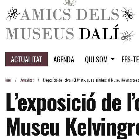
ACTUALITAT
AGENDA
QUI SOM
FES-T
Inici
Actualitat
L’exposició de l’obra «El Crist», que s’exhibeix al Museu Kelvingrove
L’exposició de l’
Museu Kelvingro