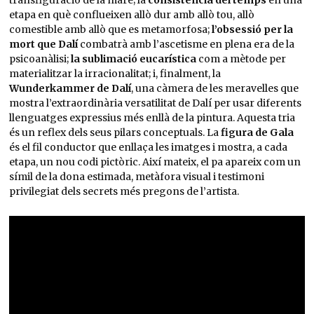
transfiguració de la mare; la
consistència del temps
en una
etapa en què conflueixen allò dur amb allò tou, allò
comestible amb allò que es metamorfosa;
l’obsessió per la
mort que Dalí
combatrà amb l’ascetisme en plena era de la
psicoanàlisi;
la sublimació eucarística
com a mètode per
materialitzar la irracionalitat; i, finalment, la
Wunderkammer de Dalí
, una càmera de les meravelles que
mostra l’extraordinària versatilitat de Dalí per usar diferents
llenguatges expressius més enllà de la pintura. Aquesta tria
és un reflex dels seus pilars conceptuals. La
figura de Gala
és el fil conductor que enllaça les imatges i mostra, a cada
etapa, un nou codi pictòric. Així mateix, el pa apareix com un
símil de la dona estimada, metàfora visual i testimoni
privilegiat dels secrets més pregons de l’artista.