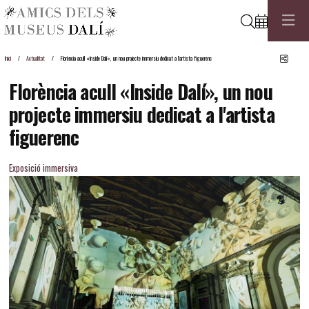
Cerca
Comp
Inici
Actualitat
Florència acull «Inside Dalí», un nou projecte immersiu dedicat a l'artista figuerenc
Florència acull «Inside Dalí», un nou
projecte immersiu dedicat a l'artista
figuerenc
Exposició immersiva