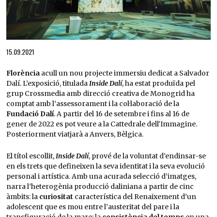
Diapositiva 1 de 1
15.09.2021
Florència
acull un nou projecte immersiu dedicat a Salvador
Dalí. L’exposició, titulada
Inside Dalí
, ha estat produïda pel
grup Crossmedia amb direcció creativa de Monogrid ha
comptat amb l’assessorament i la col·laboració de la
Fundació Dalí
. A partir del 16 de setembre i fins al 16 de
gener de 2022 es pot veure a la Cattedrale dell'Immagine.
Posteriorment viatjarà a Anvers, Bèlgica.
El títol escollit,
Inside Dalí
, prové de la voluntat d’endinsar-se
en els trets que defineixen la seva identitat i la seva evolució
personal i artística. Amb una acurada selecció d’imatges,
narra l’heterogènia producció daliniana a partir de cinc
àmbits: la
curiositat
característica del Renaixement d’un
adolescent que es mou entre l’austeritat del pare i la