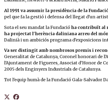
Lausanne, Hewlett-Packard Iberia, Madrid Palace H
Al 1991 va assumir la presidència de la Fundaci
pel que fa la gestió i defensa del llegat d'un art
Sota el seu mandat la Fundació
ha contribuït al m
ha projectat l'herència daliniana arreu del mó
Dalinià i un ambiciós programa d'exposicions inter
Va ser distingit amb nombrosos premis i rec
Generalitat de Catalunya, Coronel honorari de l'
l'Ajuntament de Figueres, Associat d'Honor de Com
2005 dels Enginyers Industrials de Catalunya.
Tot l'equip humà de la Fundació Gala-Salvador D