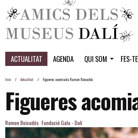
ACTUALITAT
AGENDA
QUI SOM
FES-T
Inici
Actualitat
Figueres acomiada Ramon Boixadós
Figueres acomi
Ramon Boixadós
Fundació Gala - Dalí