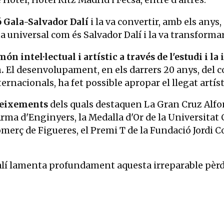
otel, Hotel Ritz Madrid i Fecsa, entre d'altres.
ó Gala-Salvador Dalí
i la va convertir, amb els anys
ista universal com és Salvador Dalí i la va transfor
ón intel·lectual i artístic a través de l'estudi i la 
n.
El desenvolupament, en els darrers 20 anys, del 
nacionals, ha fet possible apropar el llegat artísti
oneixements
dels quals destaquen La Gran Cruz Alfons
Arma d'Enginyers, la Medalla d'Or de la Universitat
erç de Figueres, el Premi T de la Fundació Jordi Co
alí lamenta profundament aquesta irreparable pèrd