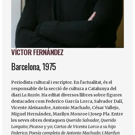
VÍCTOR FERNÁNDEZ
Diapositiva 1 de 1
Barcelona, 1975
Periodista cultural i escriptor. En l'actualitat, és el
responsable de la secció de cultura a Catalunya del
diari
La Razón
. Ha editat diversos llibres sobre figures
destacades com Federico García Lorca, Salvador Dalí,
Vicente Aleixandre, Antonio Machado, César Vallejo,
Miguel Hernández, Marilyn Monroe i Josep Pla. Entre
les seves obres destaquen
Querido Salvador, Querido
Lorquito
;
Picasso y yo
;
Cartas de Vicenta Lorca a su hijo
Federico
;
Poesía completa de Antonio Machado
; i
Marilyn