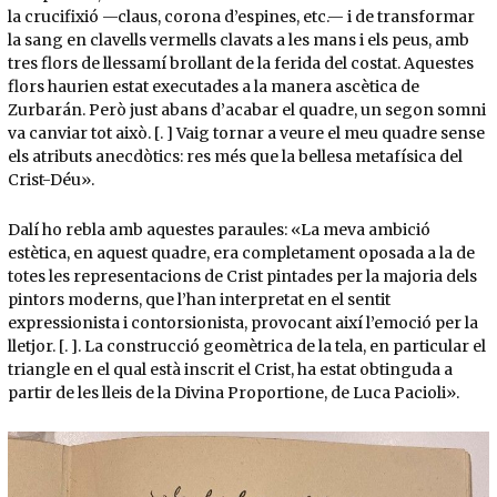
la crucifixió —claus, corona d’espines, etc.— i de transformar
la sang en clavells vermells clavats a les mans i els peus, amb
tres flors de llessamí brollant de la ferida del costat. Aquestes
flors haurien estat executades a la manera ascètica de
Zurbarán. Però just abans d’acabar el quadre, un segon somni
va canviar tot això. [. ] Vaig tornar a veure el meu quadre sense
els atributs anecdòtics: res més que la bellesa metafísica del
Crist-Déu».
Dalí ho rebla amb aquestes paraules: «La meva ambició
estètica, en aquest quadre, era completament oposada a la de
totes les representacions de Crist pintades per la majoria dels
pintors moderns, que l’han interpretat en el sentit
expressionista i contorsionista, provocant així l’emoció per la
lletjor. [. ]. La construcció geomètrica de la tela, en particular el
triangle en el qual està inscrit el Crist, ha estat obtinguda a
partir de les lleis de la Divina Proportione, de Luca Pacioli».