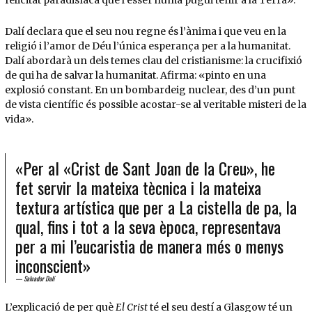
Dalí declara que el seu nou regne és l’ànima i que veu en la
religió i l’amor de Déu l’única esperança per a la humanitat.
Dalí abordarà un dels temes clau del cristianisme: la crucifixió
de qui ha de salvar la humanitat. Afirma: «pinto en una
explosió constant. En un bombardeig nuclear, des d’un punt
de vista científic és possible acostar-se al veritable misteri de la
vida».
«Per al «Crist de Sant Joan de la Creu», he
fet servir la mateixa tècnica i la mateixa
textura artística que per a La cistella de pa, la
qual, fins i tot a la seva època, representava
per a mi l’eucaristia de manera més o menys
inconscient»
Salvador Dalí
L’explicació de per què
El Crist
té el seu destí a Glasgow té un