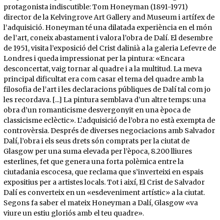
protagonista indiscutible: Tom Honeyman (1891-1971)
director de la Kelvingrove Art Gallery and Museum i artífex de
l’adquisició. Honeyman té una dilatada experiència en el món
de l’art, coneix abastament i valora l’obra de Dalí. El desembre
de 1951, visita l’exposició del Crist dalinià a la galeria Lefevre de
Londres i queda impressionat per la pintura: «Encara
desconcertat, vaig tornar al quadre i a la multitud. La meva
principal dificultat era com casar el tema del quadre amb la
filosofia de l’art i les declaracions públiques de Dalí tal com jo
les recordava. [...] La pintura semblava d’un altre temps: una
obra d’un romanticisme desvergonyit en una època de
classicisme eclèctic». L’adquisició de l’obra no està exempta de
controvèrsia. Després de diverses negociacions amb Salvador
Dalí, l’obra i els seus drets són comprats per la ciutat de
Glasgow per una suma elevada per l’època, 8.200 lliures
esterlines, fet que genera una forta polèmica entre la
ciutadania escocesa, que reclama que s’inverteixi en espais
expositius per a artistes locals. Tot i així, El Crist de Salvador
Dalí es converteix en un «esdeveniment artístic» a la ciutat.
Segons fa saber el mateix Honeyman a Dalí, Glasgow «va
viure un estiu gloriós amb el teu quadre».