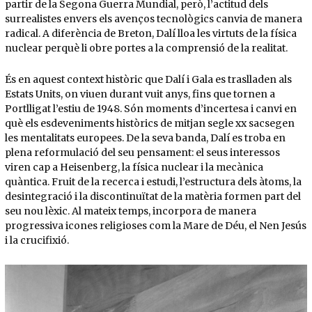
partir de la Segona Guerra Mundial, però, l’actitud dels
surrealistes envers els avenços tecnològics canvia de manera
radical. A diferència de Breton, Dalí lloa les virtuts de la física
nuclear perquè li obre portes a la comprensió de la realitat.
És en aquest context històric que Dalí i Gala es traslladen als
Estats Units, on viuen durant vuit anys, fins que tornen a
Portlligat l’estiu de 1948. Són moments d’incertesa i canvi en
què els esdeveniments històrics de mitjan segle xx sacsegen
les mentalitats europees. De la seva banda, Dalí es troba en
plena reformulació del seu pensament: el seus interessos
viren cap a Heisenberg, la física nuclear i la mecànica
quàntica. Fruit de la recerca i estudi, l’estructura dels àtoms, la
desintegració i la discontinuïtat de la matèria formen part del
seu nou lèxic. Al mateix temps, incorpora de manera
progressiva icones religioses com la Mare de Déu, el Nen Jesús
i la crucifixió.