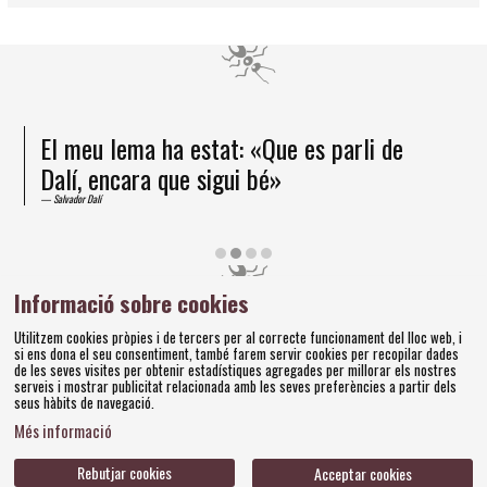
El meu lema ha estat: «Que es parli de
Dalí, encara que sigui bé»
Salvador Dalí
Diapositiva 2 de 4
Informació sobre cookies
Amics dels Museus Dalí | Pujada del Castell, 28 | 17600
Utilitzem cookies pròpies i de tercers per al correcte funcionament del lloc web, i
si ens dona el seu consentiment, també farem servir cookies per recopilar dades
Figueres
de les seves visites per obtenir estadístiques agregades per millorar els nostres
Tel. 972 677 520 |
amics@fundaciodali.org
serveis i mostrar publicitat relacionada amb les seves preferències a partir dels
seus hàbits de navegació.
Sitemap
Avís Legal
Ús de Cookies
Política de privacitat
|
|
|
|
Més informació
Contacteu
Bases concursos
|
Rebutjar cookies
Acceptar cookies