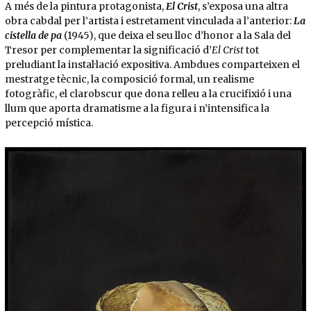
A més de la pintura protagonista,
El
Crist
, s’exposa una altra
obra cabdal per l’artista i estretament vinculada a l’anterior:
La
cistella de pa
(1945), que deixa el seu lloc d’honor a la Sala del
Tresor per complementar la significació d’
El Crist
tot
preludiant la instal·lació expositiva. Ambdues comparteixen el
mestratge tècnic, la composició formal, un realisme
fotogràfic, el clarobscur que dona relleu a la crucifixió i una
llum que aporta dramatisme a la figura i n’intensifica la
percepció mística.