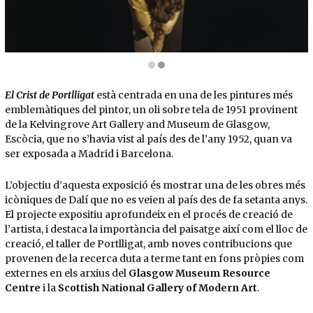
Diapositiva 2 de 2: Salvador Dalí. El Crist, 1951. Oli sobre tela. 204,8 x 115,9 cm. Kel
El Crist de Portlligat
està centrada en una de les pintures més
emblemàtiques del pintor, un oli sobre tela de 1951 provinent
de la Kelvingrove Art Gallery and Museum de Glasgow,
Escòcia, que no s’havia vist al país des de l’any 1952, quan va
ser exposada a Madrid i Barcelona.
L’objectiu d’aquesta exposició és mostrar una de les obres més
icòniques de Dalí que no es veien al país des de fa setanta anys.
El projecte expositiu aprofundeix en el procés de creació de
l’artista, i destaca la importància del paisatge així com el lloc de
creació, el taller de Portlligat, amb noves contribucions que
provenen de la recerca duta a terme tant en fons pròpies com
externes en els arxius del
Glasgow Museum Resource
Centre
i la
Scottish National Gallery of Modern Art
.