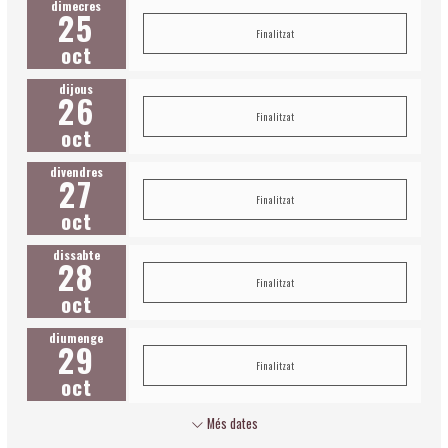
dimecres
25
Finalitzat
oct
dijous
26
Finalitzat
oct
divendres
27
Finalitzat
oct
dissabte
28
Finalitzat
oct
diumenge
29
Finalitzat
oct
Més dates