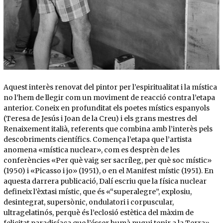
Aquest interès renovat del pintor per l’espiritualitat i la mística
no l’hem de llegir com un moviment de reacció contra l’etapa
anterior. Coneix en profunditat els poetes místics espanyols
(Teresa de Jesús i Joan de la Creu) i els grans mestres del
Renaixement italià, referents que combina amb l’interès pels
descobriments científics. Comença l’etapa que l’artista
anomena «mística nuclear», com es desprèn de les
conferències «Per què vaig ser sacríleg, per què soc místic»
(1950) i «Picasso i jo» (1951), o en el Manifest místic (1951). En
aquesta darrera publicació, Dalí escriu que la física nuclear
defineix l’èxtasi místic, que és «“superalegre”, explosiu,
desintegrat, supersònic, ondulatori i corpuscular,
ultragelatinós, perquè és l’eclosió estètica del màxim de
felicitat paradisíaca que l’ésser humà pugui tenir a la Terra».