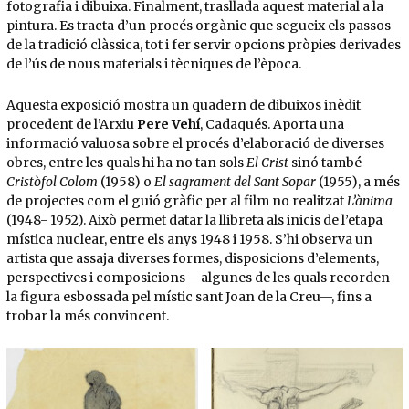
fotografia i dibuixa. Finalment, trasllada aquest material a la
pintura. Es tracta d’un procés orgànic que segueix els passos
de la tradició clàssica, tot i fer servir opcions pròpies derivades
de l’ús de nous materials i tècniques de l’època.
Aquesta exposició mostra un quadern de dibuixos inèdit
procedent de l’Arxiu
Pere Vehí
, Cadaqués. Aporta una
informació valuosa sobre el procés d’elaboració de diverses
obres, entre les quals hi ha no tan sols
El Crist
sinó també
Cristòfol Colom
(1958) o
El sagrament del Sant Sopar
(1955), a més
de projectes com el guió gràfic per al film no realitzat
L’ànima
(1948- 1952). Això permet datar la llibreta als inicis de l’etapa
mística nuclear, entre els anys 1948 i 1958. S’hi observa un
artista que assaja diverses formes, disposicions d’elements,
perspectives i composicions —algunes de les quals recorden
la figura esbossada pel místic sant Joan de la Creu—, fins a
trobar la més convincent.