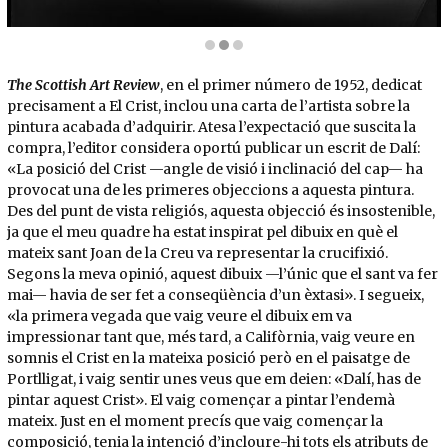
Diapositiva 2 de 3: Weiman & Lester Photo Services. Sessió fotogràfica amb Russ Saund
The Scottish Art Review
, en el primer número de 1952, dedicat
precisament a El Crist, inclou una carta de l’artista sobre la
pintura acabada d’adquirir. Atesa l’expectació que suscita la
compra, l’editor considera oportú publicar un escrit de Dalí:
«La posició del Crist —angle de visió i inclinació del cap— ha
provocat una de les primeres objeccions a aquesta pintura.
Des del punt de vista religiós, aquesta objecció és insostenible,
ja que el meu quadre ha estat inspirat pel dibuix en què el
mateix sant Joan de la Creu va representar la crucifixió.
Segons la meva opinió, aquest dibuix —l’únic que el sant va fer
mai— havia de ser fet a conseqüència d’un èxtasi». I segueix,
«la primera vegada que vaig veure el dibuix em va
impressionar tant que, més tard, a Califòrnia, vaig veure en
somnis el Crist en la mateixa posició però en el paisatge de
Portlligat, i vaig sentir unes veus que em deien: «Dalí, has de
pintar aquest Crist». El vaig començar a pintar l’endemà
mateix. Just en el moment precís que vaig començar la
composició, tenia la intenció d’incloure-hi tots els atributs de