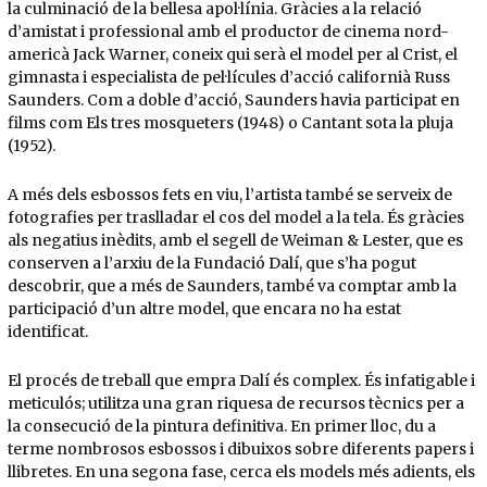
la culminació de la bellesa apol·línia. Gràcies a la relació
d’amistat i professional amb el productor de cinema nord-
americà Jack Warner, coneix qui serà el model per al Crist, el
gimnasta i especialista de pel·lícules d’acció californià Russ
Saunders. Com a doble d’acció, Saunders havia participat en
films com Els tres mosqueters (1948) o Cantant sota la pluja
(1952).
A més dels esbossos fets en viu, l’artista també se serveix de
fotografies per traslladar el cos del model a la tela. És gràcies
als negatius inèdits, amb el segell de Weiman & Lester, que es
conserven a l’arxiu de la Fundació Dalí, que s’ha pogut
descobrir, que a més de Saunders, també va comptar amb la
participació d’un altre model, que encara no ha estat
identificat.
El procés de treball que empra Dalí és complex. És infatigable i
meticulós; utilitza una gran riquesa de recursos tècnics per a
la consecució de la pintura definitiva. En primer lloc, du a
terme nombrosos esbossos i dibuixos sobre diferents papers i
llibretes. En una segona fase, cerca els models més adients, els