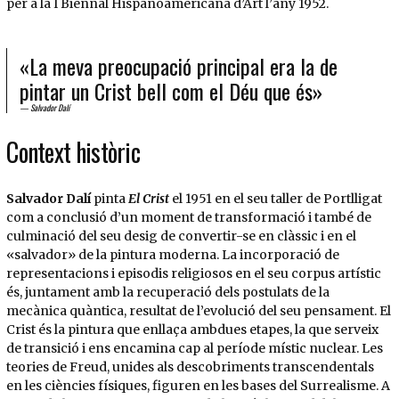
per a la I Biennal Hispanoamericana d’Art l’any 1952.
«La meva preocupació principal era la de
pintar un Crist bell com el Déu que és»
Salvador Dalí
Context històric
Salvador Dalí
pinta
El Crist
el 1951 en el seu taller de Portlligat
com a conclusió d’un moment de transformació i també de
culminació del seu desig de convertir-se en clàssic i en el
«salvador» de la pintura moderna. La incorporació de
representacions i episodis religiosos en el seu corpus artístic
és, juntament amb la recuperació dels postulats de la
mecànica quàntica, resultat de l’evolució del seu pensament. El
Crist és la pintura que enllaça ambdues etapes, la que serveix
de transició i ens encamina cap al període místic nuclear. Les
teories de Freud, unides als descobriments transcendentals
en les ciències físiques, figuren en les bases del Surrealisme. A