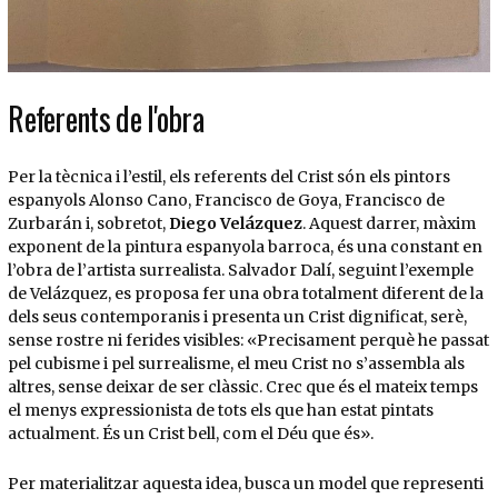
Referents de l'obra
Per la tècnica i l’estil, els referents del Crist són els pintors
espanyols Alonso Cano, Francisco de Goya, Francisco de
Zurbarán i, sobretot,
Diego Velázquez
. Aquest darrer, màxim
exponent de la pintura espanyola barroca, és una constant en
l’obra de l’artista surrealista. Salvador Dalí, seguint l’exemple
de Velázquez, es proposa fer una obra totalment diferent de la
dels seus contemporanis i presenta un Crist dignificat, serè,
sense rostre ni ferides visibles: «Precisament perquè he passat
pel cubisme i pel surrealisme, el meu Crist no s’assembla als
altres, sense deixar de ser clàssic. Crec que és el mateix temps
el menys expressionista de tots els que han estat pintats
actualment. És un Crist bell, com el Déu que és».
Per materialitzar aquesta idea, busca un model que representi