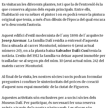
Es visitaran les diferents plantes, tot i que la de l'entresòl és la
que conserva alguns dels espais principals. Entre ells,
l'habitació on va néixer el pintor i on es podrà veure la pintura
original que tenia, a més d'un dibuix de l'època del qual encara
se'n desconeix l'autoria.
Aquest edifici d'estil modernista de l´any 1898 de l´arquitecte
Josep Azemar
. La família Dalí residia a entresol d'aquesta
finca situada al carrer Monturiol, número 6 (avui actual
número 20), on a la planta baixa
Salvador Dalí i Cusí
tenia la
notària. L'estiu del 1912 la família va deixar aquest immoble per
traslladar-se al segon pis del núm. 10 (avui actual núm. 24) del
mateix carrer Monturiol.
Al final de la visita, les nostres sòcies i socis podran formular
preguntes i conéixer le sinterioritats del próces de creació
d'aquest nou espai museístic de la ciutat de Figueres.
Aquestes activitats són exclusives per a socis i sòcies dels
Museus Dalí. Per participar, és necessari fer una reserva
prèvia a través de la nostra pàgina web. Les places són