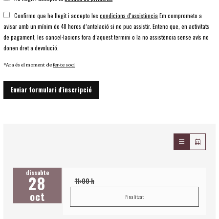
Confirmo que he llegit i accepto les
condicions d’assistència
Em comprometo a
avisar amb un mínim de 48 hores d’antelació si no puc assistir. Entenc que, en activitats
de pagament, les cancel·lacions fora d’aquest termini o la no assistència sense avís no
donen dret a devolució.
*Ara és el moment de
fer-te soci
Enviar formulari d'inscripció
dissabte
28
11:00 h
oct
Finalitzat