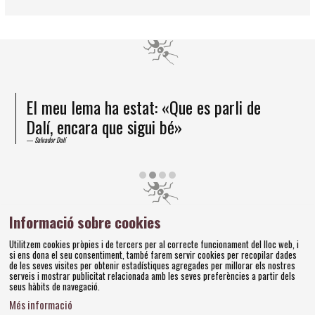
El meu lema ha estat: «Que es parli de
Dalí, encara que sigui bé»
Salvador Dalí
Diapositiva 2 de 4
Informació sobre cookies
Amics dels Museus Dalí | Pujada del Castell, 28 | 17600
Figueres
Utilitzem cookies pròpies i de tercers per al correcte funcionament del lloc web, i
si ens dona el seu consentiment, també farem servir cookies per recopilar dades
Tel. 972 677 520 |
amics@fundaciodali.org
de les seves visites per obtenir estadístiques agregades per millorar els nostres
serveis i mostrar publicitat relacionada amb les seves preferències a partir dels
Sitemap
Avís Legal
Ús de Cookies
Política de privacitat
|
|
|
|
seus hàbits de navegació.
Contacteu
Bases concursos
|
Més informació