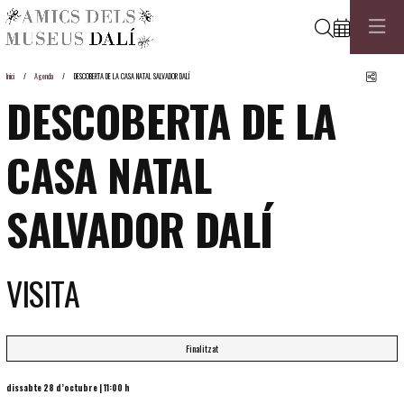
Cerca
Comp
Inici
Agenda
DESCOBERTA DE LA CASA NATAL SALVADOR DALÍ
DESCOBERTA DE LA
CASA NATAL
SALVADOR DALÍ
VISITA
Finalitzat
dissabte 28 d’octubre
|
11:00 h