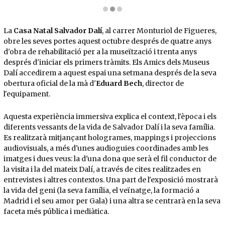
Diapositiva 2 de 3: L'interior de la casa reserva nombroses sopreses al visitant
La
Casa Natal Salvador Dalí
, al carrer Monturiol de Figueres,
obre les seves portes aquest octubre després de quatre anys
d'obra de rehabilitació per a la museïtzació i trenta anys
després d'iniciar els primers tràmits. Els Amics dels Museus
Dalí accedirem a aquest espai una setmana després de la seva
obertura oficial de la mà d'
Eduard Bech
, director de
l'equipament.
Aquesta experiència immersiva explica el context, l'època i els
diferents vessants de la vida de Salvador Dalí i la seva família.
Es realitzarà mitjançant hologrames, mappings i projeccions
audiovisuals, a més d'unes audioguies coordinades amb les
imatges i dues veus: la d'una dona que serà el fil conductor de
la visita i la del mateix Dalí, a través de cites realitzades en
entrevistes i altres contextos. Una part de l'exposició mostrarà
la vida del geni (la seva família, el veïnatge, la formació a
Madrid i el seu amor per Gala) i una altra se centrarà en la seva
faceta més pública i mediàtica.