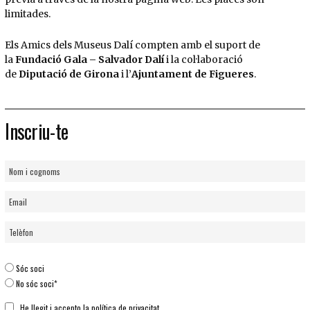
limitades.
Els Amics dels Museus Dalí compten amb el suport de
la
Fundació Gala – Salvador Dalí
i la col·laboració
de
Diputació de Girona
i l’
Ajuntament de Figueres
.
Inscriu-te
Sóc soci
No sóc soci*
He llegit i accepto la
política de privacitat