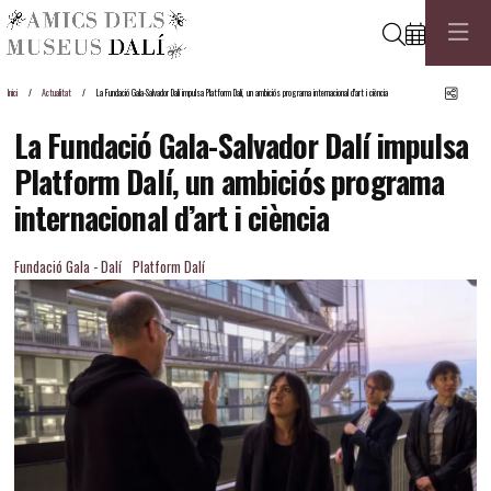
Cerca
Comp
Inici
Actualitat
La Fundació Gala-Salvador Dalí impulsa Platform Dalí, un ambiciós programa internacional d’art i ciència
La Fundació Gala-Salvador Dalí impulsa
Platform Dalí, un ambiciós programa
internacional d’art i ciència
Fundació Gala - Dalí
Platform Dalí