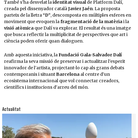
També s’ha desvelat la
identitat visual
de Platform Dalí,
creada pel dissenyador català
Javier Jaén
. La proposta
parteix de la lletra
“D”
, descomposta en múltiples esferes en
moviment que evoquen la
fragmentació de la matèria
i la
visió atòmica
que Dalí va explorar. El resultat és una imatge
que busca reflectir la multiplicitat de perspectives que art i
ciència poden oferir quan dialoguen.
Amb aquesta iniciativa, la
Fundació Gala-Salvador Dalí
reafirma la seva missió de preservar i actualitzar l’esperit
innovador de l’artista, projectant-lo cap als grans debats
contemporanis i situant
Barcelona
al centre d’un
ecosistema internacional que vol connectar creadors,
científics i institucions d’arreu del món.
Actualitat