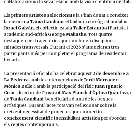
col·laboracions i la seva relació amb la visió científica de
Dalí
.
Els primers
artistes seleccionats
ja s’han donat a conèixer:
la mexicana
Tania Candiani
, el bailaor i coreògraf andalús
Israel Galván
, el col·lectiu català
Taller Estampa
i l’artista i
acadèmic sud-africà
George Mahashe
. Tots quatre
destaquen per trajectòries que combinen disciplines i
mirades transversals. Durant el 2026 s’anunciaran tres
participants més per completar el programa de residents i
becaris.
La presentació oficial s’ha celebrat aquest
2 de desembre a
La Pedrera
, amb les intervencions de
Jordi Mercader
i
Mónica Bello
, i amb la participació del físic
Juan Ignacio
Cirac
, director de l’
Institut Max Planck d’Òptica Quàntica
, i
de
Tania Candiani
, beneficiària d’una de les beques
artístiques. Durant l’acte, tots van reflexionar sobre la
creixent necessitat de projectes que connectin
coneixement científic
i
sensibilitat artística
per abordar
els reptes contemporanis.