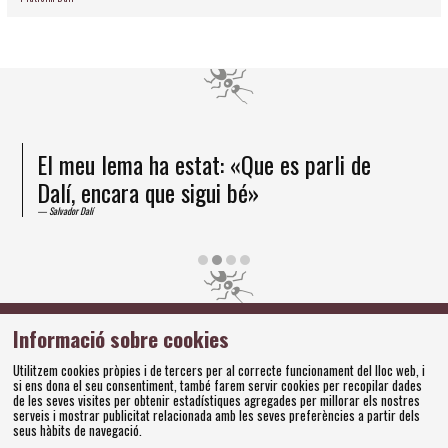
El meu lema ha estat: «Que es parli de
Dalí, encara que sigui bé»
Salvador Dalí
Diapositiva 2 de 4
Informació sobre cookies
Amics dels Museus Dalí | Pujada del Castell, 28 | 17600
Figueres
Utilitzem cookies pròpies i de tercers per al correcte funcionament del lloc web, i
Tel. 972 677 520 |
amics@fundaciodali.org
si ens dona el seu consentiment, també farem servir cookies per recopilar dades
de les seves visites per obtenir estadístiques agregades per millorar els nostres
Sitemap
Avís Legal
Ús de Cookies
Política de privacitat
|
|
|
|
serveis i mostrar publicitat relacionada amb les seves preferències a partir dels
seus hàbits de navegació.
Contacteu
Bases concursos
|