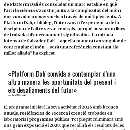
de Platform Dalí és consolidar un marc estable en què
l’art i la ciència s’acostin junts a la complexitat del món i
ens convidin a observar-lo a través de múltiples lents. A
Platform Dalí, el diàleg, l’intercanvi i l’experiència de la
disciplina de l’altre seran centrals, perquè buscarem llocs
de trobada i d’encreuament significatius. La mirada
intensa de Salvador Dalí —aquella manera tan singular de
contemplar el món— serà una referència constant i la
millor aliada
”, ha explicat.
«Platform Dalí convida a contemplar d’una
altra manera les oportunitats del present i
els desafiaments del futur»
Jordi Mercader
El programa iniciarà la seva activitat el
2026
amb
beques
anuals
,
residències de recerca i creació
, trobades en
laboratoris i
programes públics
. Tot plegat culminarà amb
una
gran exposició el 2029
, que recollirà els resultats de les