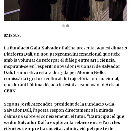
Diapositiva 2 de 2: L'artista Tania Candiani visitant el PRBB | © Alexandra Cepeda
02.12.2025
La
Fundació Gala-Salvador Dalí
ha presentat aquest dimarts
Platform Dalí
, un nou
programa internacional
que neix
amb la voluntat de reforçar el diàleg entre
art i ciència
,
inspirant-se en l’esperit innovador i visionari de
Salvador
Dalí
. La iniciativa estarà dirigida per
Mónica Bello
,
comissària i gestora cultural de trajectòria internacional,
que durant l’última dècada ha estat al capdavant d’
Arts at
CERN
.
Segons
Jordi Mercader
, president de la Fundació Gala-
Salvador Dalí, l’aposta respon directament a la mirada
daliniana sobre el coneixement i el futur. “
L’anticipació que
va dur Salvador Dalí a explorar la relació entre l’art i les
ciències sempre ha suscitat admiració pel que té de