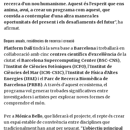
recerca d’un nou humanisme. Aquest és l’esperit que ens
anima, avui, a crear un programa com aquest, que
convida a contemplar d’una altra manera les
oportunitats del present i els desafiaments del futur
”, ha
afirmat.
Beques anuals, residències de recerca i creació
Platform Dalí
tindrà la seva base a
Barcelona
i treballarà en
col·laboració amb cinc
centres científics d’excel·lència
de la
ciutat: el
Barcelona Supercomputing Center (BSC-CNS)
,
l’
Institut de Ciències Fotòniques (ICFO)
, l’
Institut de
Ciències del Mar (ICM-CSIC)
, l’
Institut de Física d’Altes
Energies (IFAE)
i el
Parc de Recerca Biomèdica de
Barcelona (PRBB)
. A través d’aquest ecosistema, el
programa vol generar trobades significatives entre
investigadors i artistes per explorar noves formes de
comprendre el món.
Per a
Mónica Bello
, que liderarà el projecte, el repte és crear
un espai estable de convivència entre disciplines que
tradicionalment han anat per separat. “
L’objectiu principal