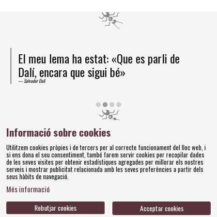
El meu lema ha estat: «Que es parli de
Dalí, encara que sigui bé»
Salvador Dalí
Diapositiva 2 de 4
Informació sobre cookies
Amics dels Museus Dalí | Pujada del Castell, 28 | 17600
Utilitzem cookies pròpies i de tercers per al correcte funcionament del lloc web, i
Figueres
si ens dona el seu consentiment, també farem servir cookies per recopilar dades
Tel. 972 677 520 |
amics@fundaciodali.org
de les seves visites per obtenir estadístiques agregades per millorar els nostres
serveis i mostrar publicitat relacionada amb les seves preferències a partir dels
seus hàbits de navegació.
Sitemap
Avís Legal
Ús de Cookies
Política de privacitat
|
|
|
|
Més informació
Contacteu
Bases concursos
|
Rebutjar cookies
Acceptar cookies