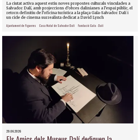
La ciutat activa aquest estiu noves propostes culturals vinculades a
Salvador Dalí, amb projeccions d’obres dalinianes a l’espai públic, el
retorn definitiu de l’oficina turística a la plaça Gala-Salvador Dalí i
un cicle de cinema surrealista dedicat a David Lynch
Ajuntament de Figueres
Casa Natal de Salvador Dalí
Fundació Gala - Dalí
29.06.2026
Els Amics dels Museus Dalí dediquen la