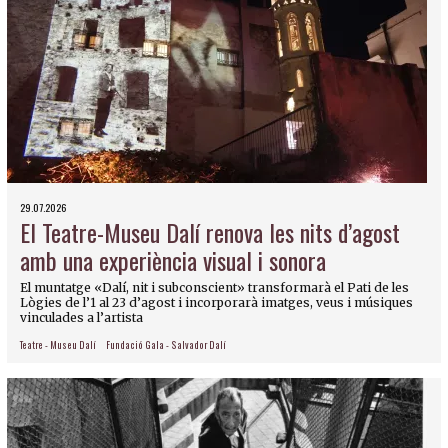
29.07.2026
El Teatre-Museu Dalí renova les nits d’agost
amb una experiència visual i sonora
El muntatge «Dalí, nit i subconscient» transformarà el Pati de les
Lògies de l’1 al 23 d’agost i incorporarà imatges, veus i músiques
vinculades a l’artista
Teatre - Museu Dalí
Fundació Gala - Salvador Dalí