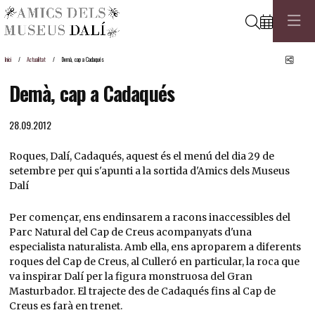
Cerca
Comp
Inici
Actualitat
Demà, cap a Cadaqués
Demà, cap a Cadaqués
28.09.2012
Roques, Dalí, Cadaqués, aquest és el menú del dia 29 de
setembre per qui s'apunti a la sortida d'Amics dels Museus
Dalí
Per començar, ens endinsarem a racons inaccessibles del
Parc Natural del Cap de Creus acompanyats d'una
especialista naturalista. Amb ella, ens aproparem a diferents
roques del Cap de Creus, al Culleró en particular, la roca que
va inspirar Dalí per la figura monstruosa del Gran
Masturbador. El trajecte des de Cadaqués fins al Cap de
Creus es farà en trenet.