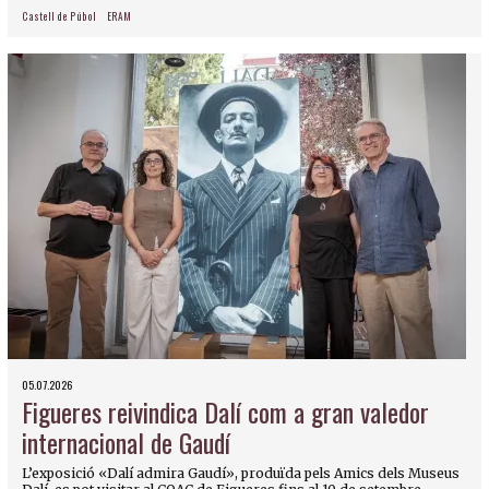
Castell de Púbol
ERAM
05.07.2026
Figueres reivindica Dalí com a gran valedor
internacional de Gaudí
L’exposició «Dalí admira Gaudí», produïda pels Amics dels Museus