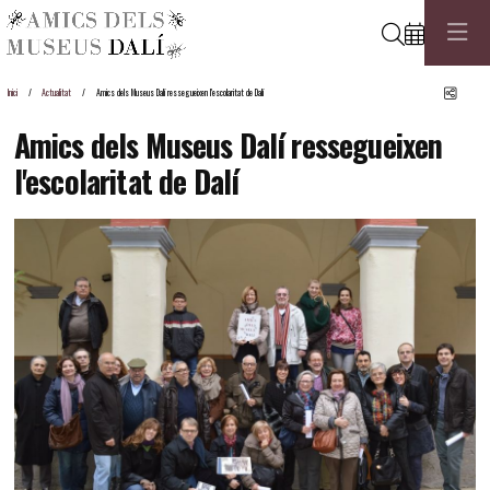
Cerca
Comp
Inici
Actualitat
Amics dels Museus Dalí ressegueixen l'escolaritat de Dalí
Amics dels Museus Dalí ressegueixen
l'escolaritat de Dalí