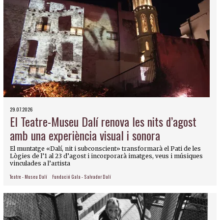
29.07.2026
El Teatre-Museu Dalí renova les nits d’agost
amb una experiència visual i sonora
El muntatge «Dalí, nit i subconscient» transformarà el Pati de les
Lògies de l’1 al 23 d’agost i incorporarà imatges, veus i músiques
vinculades a l’artista
Teatre - Museu Dalí
Fundació Gala - Salvador Dalí