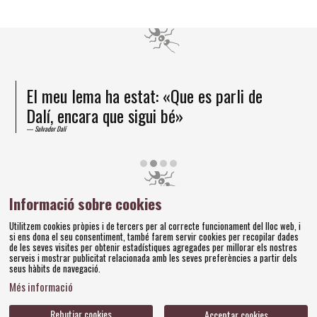
El meu lema ha estat: «Que es parli de
Dalí, encara que sigui bé»
Salvador Dalí
Diapositiva 2 de 4
Informació sobre cookies
Amics dels Museus Dalí | Pujada del Castell, 28 | 17600
Utilitzem cookies pròpies i de tercers per al correcte funcionament del lloc web, i
Figueres
si ens dona el seu consentiment, també farem servir cookies per recopilar dades
Tel. 972 677 520 |
amics@fundaciodali.org
de les seves visites per obtenir estadístiques agregades per millorar els nostres
serveis i mostrar publicitat relacionada amb les seves preferències a partir dels
seus hàbits de navegació.
Sitemap
Avís Legal
Ús de Cookies
Política de privacitat
|
|
|
|
Més informació
Contacteu
Bases concursos
|
Rebutjar cookies
Acceptar cookies