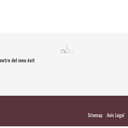
òmetre del meu èxit
|
|
Sitemap
Avís Legal