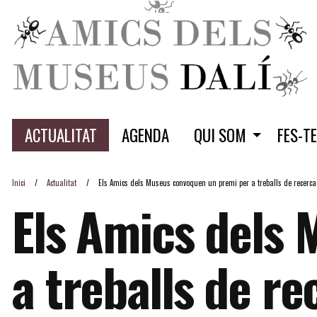
ACTUALITAT
AGENDA
QUI SOM
FES-T
Inici
Actualitat
Els Amics dels Museus convoquen un premi per a treballs de recerca
Els Amics dels
a treballs de re