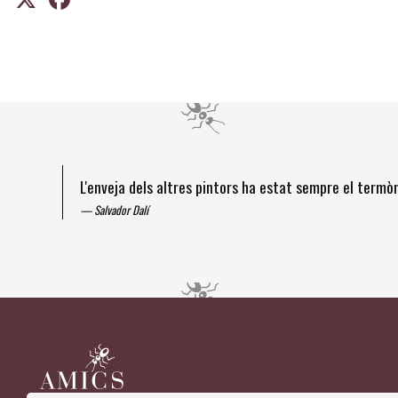
L'enveja dels altres pintors ha estat sempre el term
Salvador Dalí
Diapositiva 1 de 4