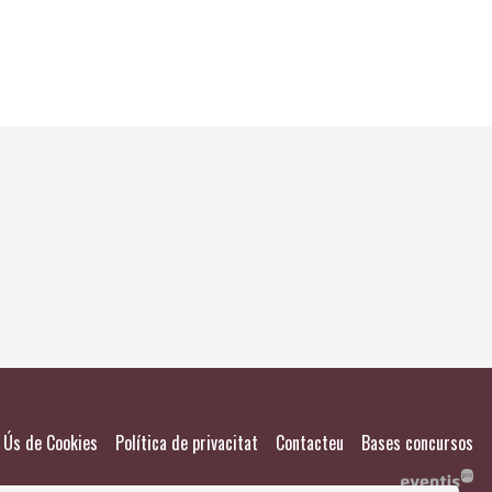
El meu
Salvad
|
|
|
Ús de Cookies
Política de privacitat
Contacteu
Bases concursos