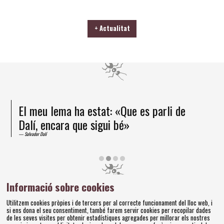
+ Actualitat
El meu lema ha estat: «Que es parli de
Dalí, encara que sigui bé»
Salvador Dalí
Diapositiva 2 de 4
Informació sobre cookies
Amics dels Museus Dalí | Pujada del Castell, 28 | 17600
Utilitzem cookies pròpies i de tercers per al correcte funcionament del lloc web, i
Figueres
si ens dona el seu consentiment, també farem servir cookies per recopilar dades
Tel. 972 677 520 |
amics@fundaciodali.org
de les seves visites per obtenir estadístiques agregades per millorar els nostres