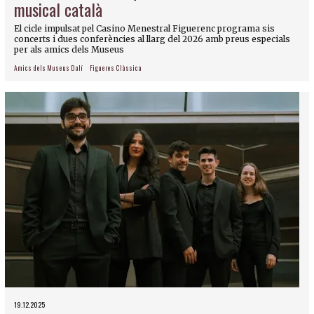
musical català
El cicle impulsat pel Casino Menestral Figuerenc programa sis
concerts i dues conferències al llarg del 2026 amb preus especials
per als amics dels Museus
Amics dels Museus Dalí
Figueres Clàssica
19.12.2025