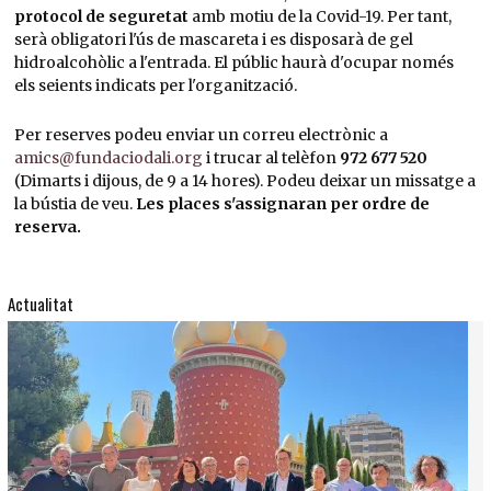
protocol de seguretat
amb motiu de la Covid-19. Per tant,
serà obligatori l'ús de mascareta i es disposarà de gel
hidroalcohòlic a l'entrada. El públic haurà d'ocupar només
els seients indicats per l'organització.
Per reserves podeu enviar un correu electrònic a
amics@fundaciodali.org
i trucar al telèfon
972 677 520
(Dimarts i dijous, de 9 a 14 hores). Podeu deixar un missatge a
la bústia de veu.
Les places s'assignaran per ordre de
reserva.
Actualitat