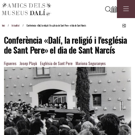
Cerca
Comp
Inici
Actualitat
Conferència «Dalí, la religió i l'església de Sant Pere» el dia de Sant Narcís
Conferència «Dalí, la religió i l'església
de Sant Pere» el dia de Sant Narcís
Figueres
Josep Playà
Església de Sant Pere
Mariona Seguranyes