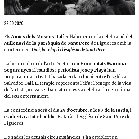
Diapositiva 1 de 1
22.09.2020
Els
Amics dels Museus Dalí
col·laborem en la celebració de
l
Mil·lenari de la parròquia de Sant Pere
de Figueres amb la
conferència
Dalí, la religió i l'església de Sant Pere
.
La historiadora de l'art i Doctora en Humanitats
Mariona
Seguranyes
i l'estudiós i periodista
Josep Playà
han
preparat una activitat basada en la relació entre l'església i
Salvador Dalí. El temple representa l'alfa i l'omega de la vida
de l'artista, on va ser batejat i on es va celebrar la cerimònia
del seu enterrament.
La conferència serà el dia
29 d'octubre
,
a les 7 de la tarda
, i
és
oberta a tot el públic
. Es farà a l'església de Sant Pere de
Figueres.
Donades les actuals circumstàncies, s'ha establert un